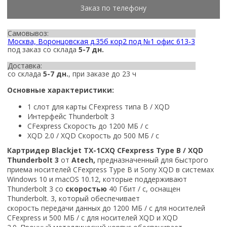
Заказ по телефону
Самовывоз:
Москва, Воронцовская д.35б кор2 под №1 офис 613-3
под заказ со склада
5-7 дн.
Доставка:
со склада
5-7 дн.
, при заказе до 23 ч
Основные характеристики:
1 слот для карты CFexpress типа B / XQD
Интерфейс Thunderbolt 3
CFexpress Скорость до 1200 МБ / с
XQD 2.0 / XQD Скорость до 500 МБ / с
Картридер Blackjet TX-1CXQ CFexpress Type B / XQD
Thunderbolt 3
от
Atech,
предназначенный для быстрого
приема носителей CFexpress Type B и Sony XQD в системах
Windows 10 и macOS 10.12, которые поддерживают
Thunderbolt 3 со
скоростью
40 Гбит / с, оснащен
Thunderbolt. 3, который обеспечивает
скорость передачи данных до 1200 МБ / с для носителей
CFexpress и 500 МБ / с для носителей XQD и XQD