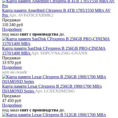
Карта памяти Angelbird Cfexpress B 4TB 1785/1550 MB/s AV
Pro
Арт. AVP4T0CFXBMK2
Предзаказ
110 240 руб
Подробнее
под заказ
снят с производства
дн.
Карта памяти SanDisk CFexpress B 256GB PRO-CINEMA
1570/1400 MB/s
Арт. SDPCVN4-256G-GNANN
Предзаказ
33 970 руб
Подробнее
нет на складе
Карта памяти Lexar Cfexpress B 256GB 1900/1700 MB/s
DIAMOND Series
Арт. LCXEXDM256G
Предзаказ
47 450 руб
Подробнее
под заказ
снят с производства
дн.