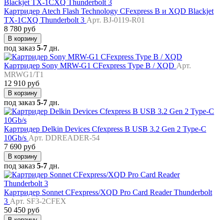
Картридер Atech Flash Technology CFexpress B и XQD Blackjet
TX-1CXQ Thunderbolt 3
Арт. BJ-0119-R01
8 780 руб
В корзину
под заказ
5-7
дн.
Картридер Sony MRW-G1 CFexpress Type B / XQD
Арт.
MRWG1/T1
12 910 руб
В корзину
под заказ
5-7
дн.
Картридер Delkin Devices Cfexpress B USB 3.2 Gen 2 Type-C
10Gb/s
Арт. DDREADER-54
7 690 руб
В корзину
под заказ
5-7
дн.
Картридер Sonnet CFexpress/XQD Pro Card Reader Thunderbolt
3
Арт. SF3-2CFEX
50 450 руб
В корзину