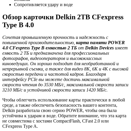
Сопротивляется удару и воде
Обзор карточки Delkin 2TB CFexpress
Type B 4.0
Сочетая промышленную прочность и надежность с
повышенной производительностью,
карта памяти POWER
4.0 CFexpress Type B емкостью
2 ТБ
от
Delkin Devices
имеет
емкость 2 ТБ и предназначена для профессиональных
фотографов, видеооператоров и высококлассных
киноведущих. Он хорошо подходит для необработанной и
непрерывной съемки, а также для видео 8K, 6K и 4K с высокой
скоростью передачи и частотой кадров. Благодаря
интерфейсу PCIe вы можете достичь максимальной
скорости чтения до 3530 МБ/с, максимальной скорости записи
3210 МБ/с и устойчивой скорости записи 1420 МБ/с.
Чтобы облегчить использование карты практически в любой
среде, а также обеспечить безопасность вашего контента,
Delkin разработала свою серию POWER, чтобы она была
устойчива к ударам и воде. Обратите внимание, что эта карта
не совместима с хостами CompactFlash, CFast 2.0 или
CFexpress Type A.