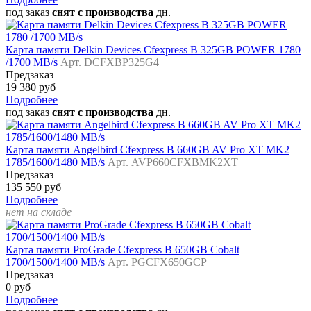
под заказ
снят с производства
дн.
Карта памяти Delkin Devices Cfexpress B 325GB POWER 1780
/1700 MB/s
Арт. DCFXBP325G4
Предзаказ
19 380 руб
Подробнее
под заказ
снят с производства
дн.
Карта памяти Angelbird Cfexpress B 660GB AV Pro XT MK2
1785/1600/1480 MB/s
Арт. AVP660CFXBMK2XT
Предзаказ
135 550 руб
Подробнее
нет на складе
Карта памяти ProGrade Cfexpress B 650GB Cobalt
1700/1500/1400 MB/s
Арт. PGCFX650GCP
Предзаказ
0 руб
Подробнее