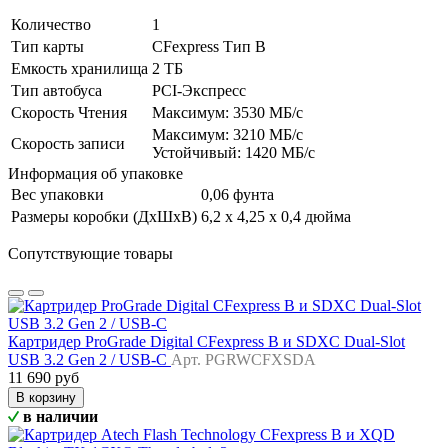
Количество
1
Тип карты
CFexpress Тип B
Емкость хранилища
2 ТБ
Тип автобуса
PCI-Экспресс
Скорость Чтения
Максимум: 3530 МБ/с
Максимум: 3210 МБ/с
Скорость записи
Устойчивый: 1420 МБ/с
Информация об упаковке
Вес упаковки
0,06 фунта
Размеры коробки (ДхШхВ)
6,2 x 4,25 x 0,4 дюйма
Сопутствующие товары
Картридер ProGrade Digital CFexpress B и SDXC Dual-Slot
USB 3.2 Gen 2 / USB-C
Арт. PGRWCFXSDA
11 690 руб
В корзину
в наличии