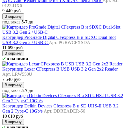
XQD Card Reader Module for TX-4DS Cinema Dock
Арт. BJ-
0122-DX6
9 440 руб
В корзину
под заказ
5-7
дн.
Картридер ProGrade Digital CFexpress B и SDXC Dual-Slot
USB 3.2 Gen 2 / USB-C
Арт. PGRWCFXSDA
11 690 руб
В корзину
в наличии
Картридер Lexar CFexpress B USB USB 3.2 Gen 2x2 Reader
Арт. LRW550U
7 540 руб
В корзину
под заказ
5-7
дн.
Картридер Delkin Devices Cfexpress B и SD UHS-II USB 3.2
Gen 2 Type-C 10Gb/s
Арт. DDREADER-56
10 610 руб
В корзину
в наличии