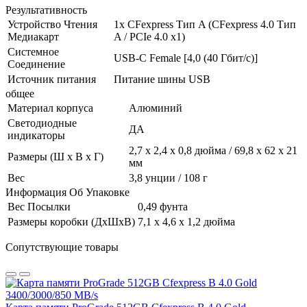
Результативность
Устройство Чтения
1x CFexpress Тип A (CFexpress 4.0 Тип
Медиакарт
A / PCIe 4.0 x1)
Системное
USB-C Female [4,0 (40 Гбит/с)]
Соединение
Источник питания
Питание шины USB
общее
Материал корпуса
Алюминий
Светодиодные
ДА
индикаторы
2,7 x 2,4 x 0,8 дюйма / 69,8 x 62 x 21
Размеры (Ш x В x Г)
мм
Вес
3,8 унции / 108 г
Информация Об Упаковке
Вес Посылки
0,49 фунта
Размеры коробки (ДхШхВ)
7,1 x 4,6 x 1,2 дюйма
Сопутствующие товары