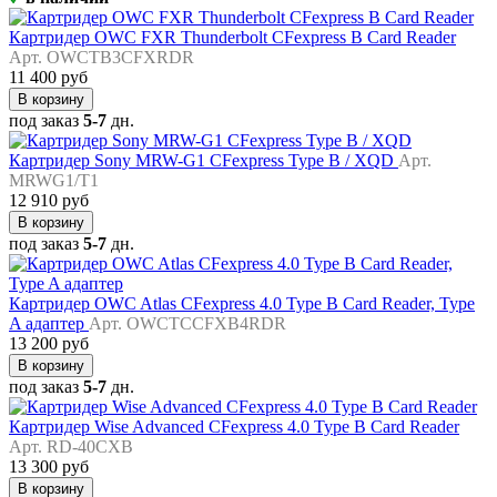
Картридер OWC FXR Thunderbolt CFexpress B Card Reader
Арт. OWCTB3CFXRDR
11 400 руб
В корзину
под заказ
5-7
дн.
Картридер Sony MRW-G1 CFexpress Type B / XQD
Арт.
MRWG1/T1
12 910 руб
В корзину
под заказ
5-7
дн.
Картридер OWC Atlas CFexpress 4.0 Type B Card Reader, Type
A адаптер
Арт. OWCTCCFXB4RDR
13 200 руб
В корзину
под заказ
5-7
дн.
Картридер Wise Advanced CFexpress 4.0 Type B Card Reader
Арт. RD-40CXB
13 300 руб
В корзину