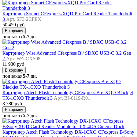
Картридер Sonnet CFexpress/XQD Pro Card Reader Thunderbolt
3
Арт. SF3-2CFEX
50 450 руб
В корзину
под заказ
5-7
дн.
Картридер Wise Advanced Cfexpress B / SDXC USB-C 3.2 Gen
2
Арт. WA-CXS08
11 930 руб
В корзину
под заказ
5-7
дн.
Картридер Atech Flash Technology CFexpress B и XQD Blackjet
TX-1CXQ Thunderbolt 3
Арт. BJ-0119-R01
8 780 руб
В корзину
под заказ
5-7
дн.
Картридер Atech Flash Technology DX-1CXQ CFexpress B/Sony