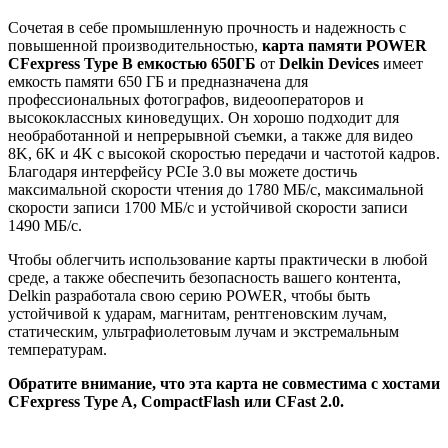
Сочетая в себе промышленную прочность и надежность с
повышенной производительностью,
карта памяти POWER
CFexpress Type B емкостью
650ГБ
от
Delkin Devices
имеет
емкость памяти 650 ГБ и предназначена для
профессиональных фотографов, видеооператоров и
высококлассных киноведущих. Он хорошо подходит для
необработанной и непрерывной съемки, а также для видео
8K, 6K и 4K с высокой скоростью передачи и частотой кадров.
Благодаря интерфейсу PCIe 3.0 вы можете достичь
максимальной скорости чтения до 1780 МБ/с, максимальной
скорости записи 1700 МБ/с и устойчивой скорости записи
1490 МБ/с.
Чтобы облегчить использование карты практически в любой
среде, а также обеспечить безопасность вашего контента,
Delkin разработала свою серию POWER, чтобы быть
устойчивой к ударам, магнитам, рентгеновским лучам,
статическим, ультрафиолетовым лучам и экстремальным
температурам.
Обратите внимание, что эта карта не совместима с хостами
CFexpress Type A, CompactFlash или CFast 2.0.