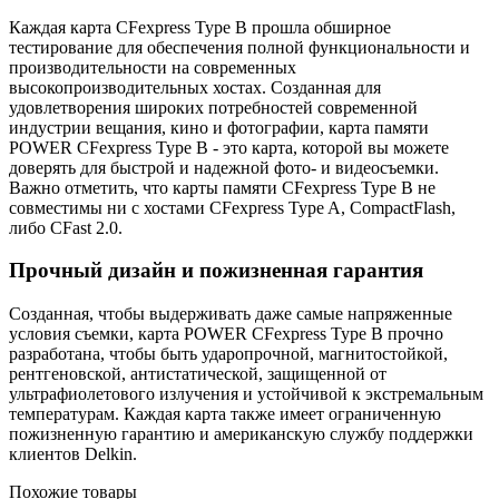
Каждая карта CFexpress Type B прошла обширное
тестирование для обеспечения полной функциональности и
производительности на современных
высокопроизводительных хостах. Созданная для
удовлетворения широких потребностей современной
индустрии вещания, кино и фотографии, карта памяти
POWER CFexpress Type B - это карта, которой вы можете
доверять для быстрой и надежной фото- и видеосъемки.
Важно отметить, что карты памяти CFexpress Type B не
совместимы ни с хостами CFexpress Type A, CompactFlash,
либо CFast 2.0.
Прочный дизайн и пожизненная гарантия
Созданная, чтобы выдерживать даже самые напряженные
условия съемки, карта POWER CFexpress Type B прочно
разработана, чтобы быть ударопрочной, магнитостойкой,
рентгеновской, антистатической, защищенной от
ультрафиолетового излучения и устойчивой к экстремальным
температурам. Каждая карта также имеет ограниченную
пожизненную гарантию и американскую службу поддержки
клиентов Delkin.
Похожие товары