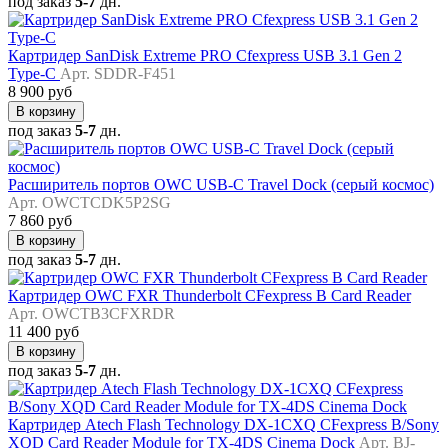
под заказ
5-7
дн.
Картридер SanDisk Extreme PRO Cfexpress USB 3.1 Gen 2
Type-C
Арт. SDDR-F451
8 900 руб
В корзину
под заказ
5-7
дн.
Расширитель портов OWC USB-C Travel Dock (серый космос)
Арт. OWCTCDK5P2SG
7 860 руб
В корзину
под заказ
5-7
дн.
Картридер OWC FXR Thunderbolt CFexpress B Card Reader
Арт. OWCTB3CFXRDR
11 400 руб
В корзину
под заказ
5-7
дн.
Картридер Atech Flash Technology DX-1CXQ CFexpress B/Sony
XQD Card Reader Module for TX-4DS Cinema Dock
Арт. BJ-