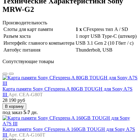
Технические
Характеристики Sony
MRW-G2
Производительность
Слоты для карт памяти
1 х
CFexpress тип A / SD
Разъем хоста
1 порт USB Type-C (штекер)
Интерфейс главного компьютера
USB 3.1 Gen 2 (10 Гбит / с)
Автобус питания
Thunderbolt, USB
Сопутствующие товары
Карта памяти Sony CFexpress A 80GB TOUGH для Sony A7S
III
Арт. CEA-G80T
28 190 руб
В корзину
под заказ
5-7
дн.
Карта памяти Sony CFexpress A 160GB TOUGH для Sony A7S
III
Арт. CEA-G160T