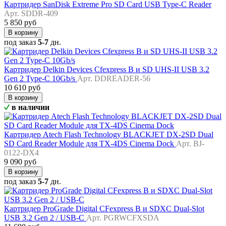
Картридер SanDisk Extreme Pro SD Card USB Type-C Reader
Арт. SDDR-409
5 850 руб
В корзину
под заказ
5-7
дн.
Картридер Delkin Devices Cfexpress B и SD UHS-II USB 3.2
Gen 2 Type-C 10Gb/s
Арт. DDREADER-56
10 610 руб
В корзину
в наличии
Картридер Atech Flash Technology BLACKJET DX-2SD Dual
SD Card Reader Module для TX-4DS Cinema Dock
Арт. BJ-
0122-DX4
9 090 руб
В корзину
под заказ
5-7
дн.
Картридер ProGrade Digital CFexpress B и SDXC Dual-Slot
USB 3.2 Gen 2 / USB-C
Арт. PGRWCFXSDA