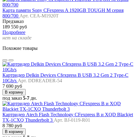
Карта памяти Sony CFexpress A 1920GB TOUGH M серия
800/700
Арт. CEA-M1920T
Предзаказ
189 550 руб
Подробнее
нет на складе
Похожие товары
Картридер Delkin Devices Cfexpress B USB 3.2 Gen 2 Type-C
10Gb/s
Арт. DDREADER-54
7 690 руб
В корзину
под заказ
5-7
дн.
Картридер Atech Flash Technology CFexpress B и XQD Blackjet
TX-1CXQ Thunderbolt 3
Арт. BJ-0119-R01
8 780 руб
В корзину