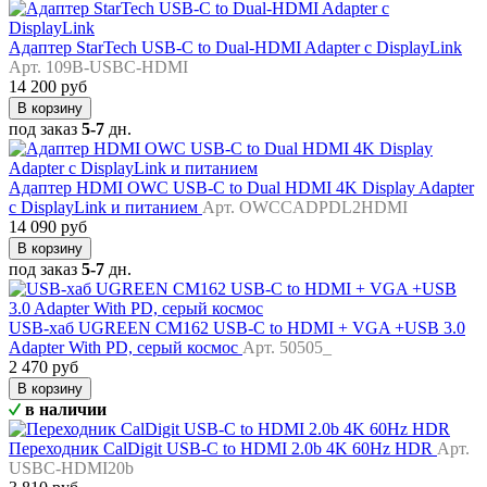
Адаптер StarTech USB-C to Dual-HDMI Adapter с DisplayLink
Арт. 109B-USBC-HDMI
14 200 руб
В корзину
под заказ
5-7
дн.
Адаптер HDMI OWC USB-C to Dual HDMI 4K Display Adapter
с DisplayLink и питанием
Арт. OWCCADPDL2HDMI
14 090 руб
В корзину
под заказ
5-7
дн.
USB-хаб UGREEN CM162 USB-C to HDMI + VGA +USB 3.0
Adapter With PD, серый космос
Арт. 50505_
2 470 руб
В корзину
в наличии
Переходник CalDigit USB-C to HDMI 2.0b 4K 60Hz HDR
Арт.
USBC-HDMI20b