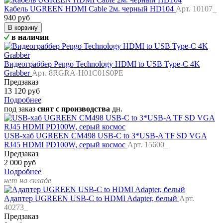
Кабель UGREEN HDMI Cable 2м. черный HD104
Арт. 10107_
940 руб
В корзину
в наличии
Видеограббер Pengo Technology HDMI to USB Type-C 4K
Grabber
Арт. 8RGRA-H01C01S0PE
Предзаказ
13 120 руб
Подробнее
под заказ
снят с производства
дн.
USB-хаб UGREEN CM498 USB-C to 3*USB-A TF SD VGA
RJ45 HDMI PD100W, серый космос
Арт. 15600_
Предзаказ
2 000 руб
Подробнее
нет на складе
Адаптер UGREEN USB-C to HDMI Adapter, белый
Арт.
40273_
Предзаказ