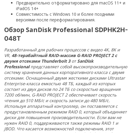
Предварительно отформатировано для macOS 11+ и
iPadOS 14+
Совместимость с Windows 10 и более поздними
версиями после переформатирования.
Обзор
SanDisk Professional
SDPHK2H-
048T
Разработанный для рабочих процессов с видео 4K, 8K и
VR,
48-терабайтный RAID-массив G-RAID PROJECT 2 с
двумя отсеками Thunderbolt 3
от
SanDisk
Professional
представляет собой высокопроизводительную
систему хранения данных корпоративного класса с двумя
отсеками. Оснащенный двумя жесткими дисками Ultrastar
Enterprise-класса емкостью 48 ТБ, каждый из которых
состоит из двух дисков по 24 ТБ со скоростью вращения
7200 об/мин, G-RAID PROJECT 2 обеспечивает скорость
чтения до 510 МБ/с и скорость записи до 480 МБ/с.
Используя аппаратный контроллер, он поставляется с
предустановленным режимом RAID 0, который объединяет
диски для повышения производительности. Если вам не
нужен RAID 0, поддерживаются также режимы RAID 1 и
JBOD. Что касается возможностей подключения, этот