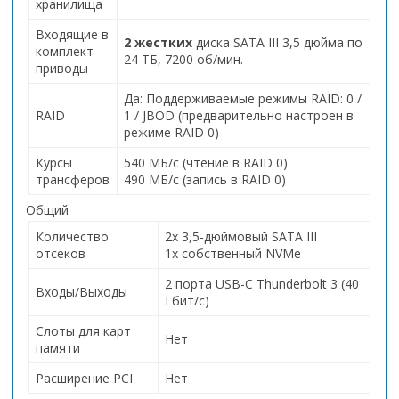
хранилища
Входящие в
2 жестких
диска SATA III 3,5 дюйма по
комплект
24 ТБ, 7200 об/мин.
приводы
Да: Поддерживаемые режимы RAID: 0 /
RAID
1 / JBOD (предварительно настроен в
режиме RAID 0)
Курсы
540 МБ/с (чтение в RAID 0)
трансферов
490 МБ/с (запись в RAID 0)
Общий
Количество
2x 3,5-дюймовый SATA III
отсеков
1x собственный NVMe
2 порта USB-C Thunderbolt 3 (40
Входы/Выходы
Гбит/с)
Слоты для карт
Нет
памяти
Расширение PCI
Нет