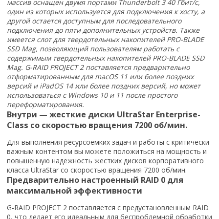
массив оснащен двумя портами Thunderbolt 3 40 Гбит/с,
один из которых используется для подключения к хосту, а
другой остается доступным для последовательного
подключения до пяти дополнительных устройств. Также
имеется слот для твердотельных накопителей PRO-BLADE
SSD Mag, позволяющий пользователям работать с
содержимым твердотельных накопителей PRO-BLADE SSD
Mag. G-RAID PROJECT 2 поставляется предварительно
отформатированным для macOS 11 или более поздних
версий и iPadOS 14 или более поздних версий, но может
использоваться с Windows 10 и 11 после простого
переформатирования.
Внутри — жесткие диски UltraStar Enterprise-
Class со скоростью вращения 7200 об/мин.
Для выполнения ресурсоемких задач и работы с критически
важным контентом вы можете положиться на мощность и
повышенную надежность жестких дисков корпоративного
класса UltraStar со скоростью вращения 7200 об/мин.
Предварительно настроенный RAID 0 для
максимальной эффективности
G-RAID PROJECT 2 поставляется с предустановленным RAID
0, что делает его идеальным для беспроблемной обработки