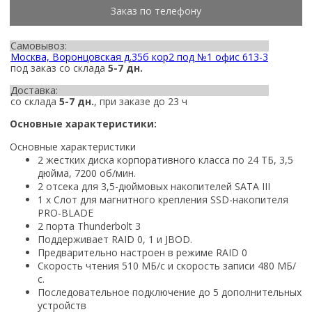
Заказ по телефону
Самовывоз:
Москва, Воронцовская д.35б кор2 под №1 офис 613-3
под заказ со склада
5-7 дн.
Доставка:
со склада
5-7 дн.
, при заказе до 23 ч
Основные характеристики:
Основные характеристики
2 жестких диска корпоративного класса по 24 ТБ, 3,5
дюйма, 7200 об/мин.
2 отсека для 3,5-дюймовых накопителей SATA III
1 x Слот для магнитного крепления SSD-накопителя
PRO-BLADE
2 порта Thunderbolt 3
Поддерживает RAID 0, 1 и JBOD.
Предварительно настроен в режиме RAID 0
Скорость чтения 510 МБ/с и скорость записи 480 МБ/
с.
Последовательное подключение до 5 дополнительных
устройств