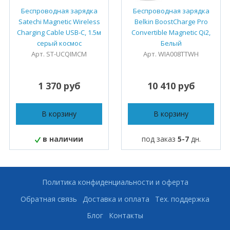
Беспроводная зарядка
Беспроводная зарядка
Satechi Magnetic Wireless
Belkin BoostCharge Pro
Charging Cable USB-C, 1.5м
Convertible Magnetic Qi2,
серый космос
Белый
Арт. ST-UCQIMCM
Арт. WIA008TTWH
1 370 руб
10 410 руб
В корзину
В корзину
в наличии
под заказ
5-7
дн.
Политика конфиденциальности и оферта
Обратная связь
Доставка и оплата
Тех. поддержка
Блог
Контакты