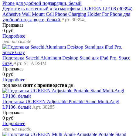
Держатель настенный для смартфона UGREEN LP108 (30394)
Adhesive Wall Mount Cell Phone Charging Holder For Phone для
удобной подзарядки, белый
Арт. 30394_
Предзаказ
0 руб
Подробнее
нет на складе
Подставка Satechi Aluminum Desktop Stand для iPad Pro, Space
Gray
Арт. ST-ADSIM
Предзаказ
0 руб
Подробнее
под заказ
снят с производства
дн.
Подставка UGREEN Adjustable Portable Stand Multi-Angl
LP106, белый
Арт. 30285_
Предзаказ
0 руб
Подробнее
нет на складе