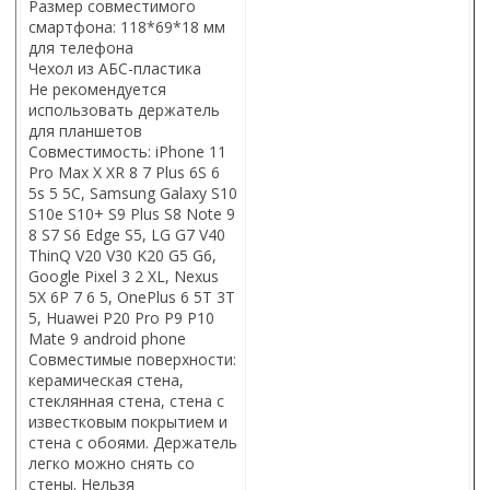
Размер совместимого
смартфона: 118*69*18 мм
для телефона
Чехол из АБС-пластика
Не рекомендуется
использовать держатель
для планшетов
Совместимость
: iPhone 11
Pro Max X XR 8 7 Plus 6S 6
5s 5 5C, Samsung Galaxy S10
S10e S10+ S9 Plus S8 Note 9
8 S7 S6 Edge S5, LG G7 V40
ThinQ V20 V30 K20 G5 G6,
Google Pixel 3 2 XL, Nexus
5X 6P 7 6 5, OnePlus 6 5T 3T
5, Huawei P20 Pro P9 P10
Mate 9 android phone
Совместимые поверхности:
керамическая стена,
стеклянная стена, стена с
известковым покрытием и
стена с обоями. Держатель
легко можно снять со
стены. Нельзя