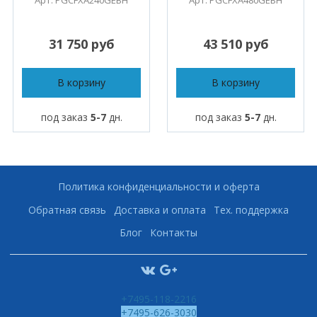
Арт. PGCFXA240GEBH
Арт. PGCFXA480GEBH
31 750 руб
43 510 руб
В корзину
В корзину
под заказ
5-7
дн.
под заказ
5-7
дн.
Политика конфиденциальности и оферта
Обратная связь
Доставка и оплата
Тех. поддержка
Блог
Контакты
+7495-118-2216
+7495-626-3030