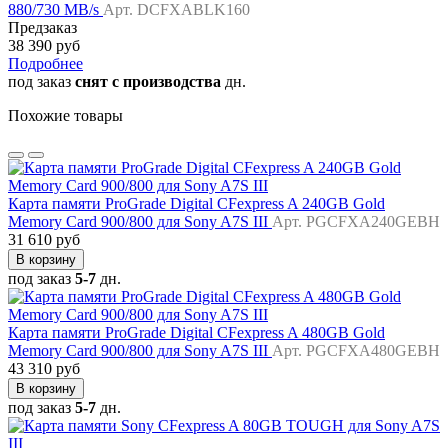
880/730 MB/s
Арт. DCFXABLK160
Предзаказ
38 390 руб
Подробнее
под заказ
снят с производства
дн.
Похожие товары
Карта памяти ProGrade Digital CFexpress A 240GB Gold
Memory Card 900/800 для Sony A7S III
Арт. PGCFXA240GEBH
31 610 руб
В корзину
под заказ
5-7
дн.
Карта памяти ProGrade Digital CFexpress A 480GB Gold
Memory Card 900/800 для Sony A7S III
Арт. PGCFXA480GEBH
43 310 руб
В корзину
под заказ
5-7
дн.