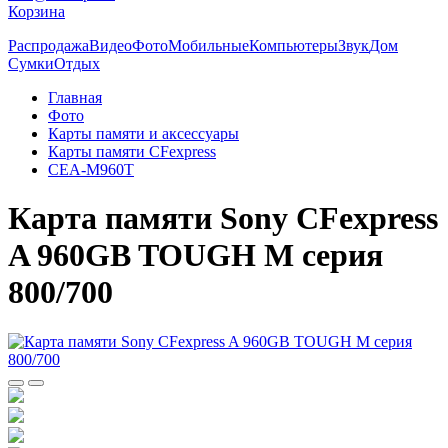
Корзина
Распродажа
Видео
Фото
Мобильные
Компьютеры
Звук
Дом
Сумки
Отдых
Главная
Фото
Карты памяти и аксессуары
Карты памяти CFexpress
CEA-M960T
Карта памяти Sony CFexpress
A 960GB TOUGH M серия
800/700