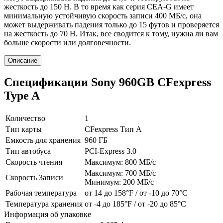
жесткость до 150 Н. В то время как серия CEA-G имеет
минимальную устойчивую скорость записи 400 МБ/с, она
может выдерживать падения только до 15 футов и проверяется
на жесткость до 70 Н. Итак, все сводится к тому, нужна ли вам
больше скорости или долговечности.
Описание
Спецификации Sony 960GB CFexpress
Type A
Количество
1
Тип карты
CFexpress Тип A
Емкость для хранения
960 ГБ
Тип автобуса
PCI-Express 3.0
Скорость чтения
Максимум: 800 МБ/с
Максимум: 700 МБ/с
Скорость Записи
Минимум: 200 МБ/с
Рабочая температура
от 14 до 158°F / от -10 до 70°C
Температура хранения
от -4 до 185°F / от -20 до 85°C
Информация об упаковке