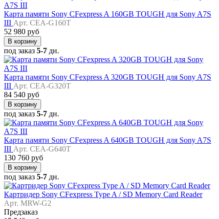
Карта памяти Sony CFexpress A 160GB TOUGH для Sony A7S
III
Арт. CEA-G160T
52 980 руб
В корзину
под заказ
5-7
дн.
Карта памяти Sony CFexpress A 320GB TOUGH для Sony A7S
III
Арт. CEA-G320T
84 540 руб
В корзину
под заказ
5-7
дн.
Карта памяти Sony CFexpress A 640GB TOUGH для Sony A7S
III
Арт. CEA-G640T
130 760 руб
В корзину
под заказ
5-7
дн.
Картридер Sony CFexpress Type A / SD Memory Card Reader
Арт. MRW-G2
Предзаказ