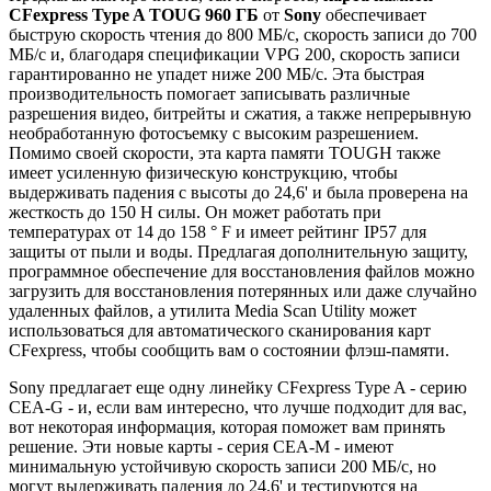
CFexpress Type A TOUG 960 ГБ
от
Sony
обеспечивает
быструю скорость чтения до 800 МБ/с, скорость записи до 700
МБ/с и, благодаря спецификации VPG 200, скорость записи
гарантированно не упадет ниже 200 МБ/с. Эта быстрая
производительность помогает записывать различные
разрешения видео, битрейты и сжатия, а также непрерывную
необработанную фотосъемку с высоким разрешением.
Помимо своей скорости, эта карта памяти TOUGH также
имеет усиленную физическую конструкцию, чтобы
выдерживать падения с высоты до 24,6' и была проверена на
жесткость до 150 Н силы. Он может работать при
температурах от 14 до 158 ° F и имеет рейтинг IP57 для
защиты от пыли и воды. Предлагая дополнительную защиту,
программное обеспечение для восстановления файлов можно
загрузить для восстановления потерянных или даже случайно
удаленных файлов, а утилита Media Scan Utility может
использоваться для автоматического сканирования карт
CFexpress, чтобы сообщить вам о состоянии флэш-памяти.
Sony предлагает еще одну линейку CFexpress Type A - серию
CEA-G - и, если вам интересно, что лучше подходит для вас,
вот некоторая информация, которая поможет вам принять
решение. Эти новые карты - серия CEA-M - имеют
минимальную устойчивую скорость записи 200 МБ/с, но
могут выдерживать падения до 24,6' и тестируются на