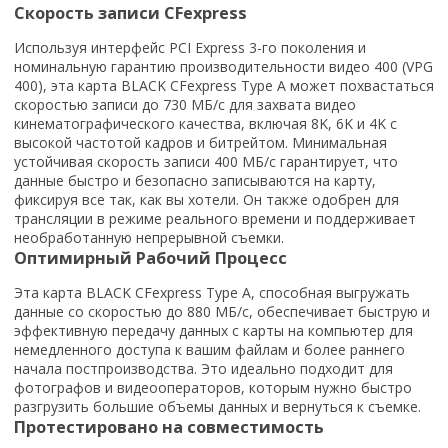
Скорость записи CFexpress
Используя интерфейс PCI Express 3-го поколения и
номинальную гарантию производительности видео 400 (VPG
400), эта карта BLACK CFexpress Type A может похвастаться
скоростью записи до 730 МБ/с для захвата видео
кинематографического качества, включая 8K, 6K и 4K с
высокой частотой кадров и битрейтом. Минимальная
устойчивая скорость записи 400 МБ/с гарантирует, что
данные быстро и безопасно записываются на карту,
фиксируя все так, как вы хотели. Он также одобрен для
трансляции в режиме реального времени и поддерживает
необработанную непрерывной съемки.
Оптимирный Рабочий Процесс
Эта карта BLACK CFexpress Type A, способная выгружать
данные со скоростью до 880 МБ/с, обеспечивает быструю и
эффективную передачу данных с карты на компьютер для
немедленного доступа к вашим файлам и более раннего
начала постпроизводства. Это идеально подходит для
фотографов и видеооператоров, которым нужно быстро
разгрузить большие объемы данных и вернуться к съемке.
Протестировано на совместимость