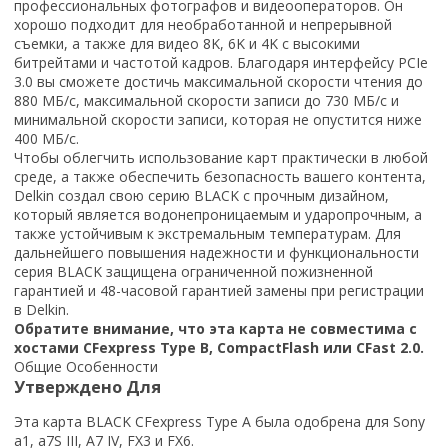
профессиональных фотографов и видеооператоров. Он
хорошо подходит для необработанной и непрерывной
съемки, а также для видео 8K, 6K и 4K с высокими
битрейтами и частотой кадров. Благодаря интерфейсу PCIe
3.0 вы сможете достичь максимальной скорости чтения до
880 МБ/с, максимальной скорости записи до 730 МБ/с и
минимальной скорости записи, которая не опустится ниже
400 МБ/с.
Чтобы облегчить использование карт практически в любой
среде, а также обеспечить безопасность вашего контента,
Delkin создал свою серию BLACK с прочным дизайном,
который является водонепроницаемым и ударопрочным, а
также устойчивым к экстремальным температурам. Для
дальнейшего повышения надежности и функциональности
серия BLACK защищена ограниченной пожизненной
гарантией и 48-часовой гарантией замены при регистрации
в Delkin.
Обратите внимание, что эта карта не совместима с
хостами CFexpress Type B, CompactFlash или CFast 2.0.
Общие Особенности
Утверждено Для
Эта карта BLACK CFexpress Type A была одобрена для Sony
a1, a7S III, A7 IV, FX3 и FX6.