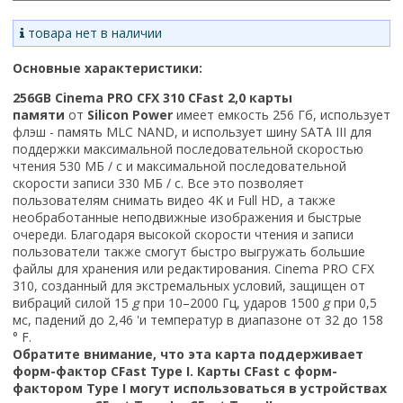
товара нет в наличии
Основные характеристики:
256GB Cinema PRO CFX 310 CFast 2,0 карты
памяти
от
Silicon Power
имеет емкость 256 Гб, использует
флэш - память MLC NAND, и использует шину SATA III для
поддержки максимальной последовательной скоростью
чтения 530 МБ / с и максимальной последовательной
скорости записи 330 МБ / с. Все это позволяет
пользователям снимать видео 4K и Full HD, а также
необработанные неподвижные изображения и быстрые
очереди. Благодаря высокой скорости чтения и записи
пользователи также смогут быстро выгружать большие
файлы для хранения или редактирования. Cinema PRO CFX
310, созданный для экстремальных условий, защищен от
вибраций силой 15
g
при 10–2000 Гц, ударов 1500
g
при 0,5
мс, падений до 2,46 'и температур в диапазоне от 32 до 158
° F.
Обратите внимание, что эта карта поддерживает
форм-фактор CFast Type I. Карты CFast с форм-
фактором Type I могут использоваться в устройствах