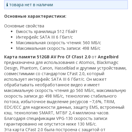
товара нет в наличии
Основные характеристики:
Основные свойства
Емкость хранилища 512 Гбайт
Интерфейс SATA III 6 Гбит/с
Максимальная скорость чтения: 560 МБ/с
Максимальная скорость записи: 498 МБ/с
Карта памяти 512GB AV Pro CF CFast 2.0
от
Angelbird
предназначена для использования с Atomos, Blackmagic
Design, Phantom, Canon, Hasselblad и другими устройствами,
совместимыми со стандартом CFast 2.0, который
использует интерфейс SATA III 6 Гбит/с. Он может
обрабатывать необработанное видео и имеет
максимальную скорость чтения до 560 МБ/с, максимальную
скорость записи до 498 МБ/с, технологию стабильного
потока, избыточное выделение ресурсов ~7,6%, TRIM,
EDC/ECC для надежности данных, защиту EMS, встроенный
кэш, технологию SMART, MTBF 2,4 миллиона часов.
Благодаря спецификации VPG-130 скорость записи
гарантированно не опустится ниже 130 МБ/с.
Эта карта CFast 2.0 была построена с защитой от