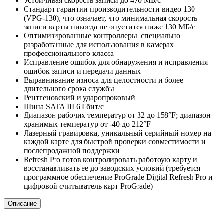
Устойчивая скорость записи до 470 МБ/с
Стандарт гарантии производительности видео 130
(VPG-130), что означает, что минимальная скорость
записи карты никогда не опустится ниже 130 МБ/с
Оптимизированные контроллеры, специально
разработанные для использования в камерах
профессионального класса
Исправление ошибок для обнаружения и исправления
ошибок записи и передачи данных
Выравнивание износа для целостности и более
длительного срока службы
Рентгеновский и ударопроковый
Шина SATA III 6 Гбит/с
Диапазон рабочих температур от 32 до 158°F; диапазон
хранимых температур от -40 до 212°F
Лазерный гравировка, уникальный серийный номер на
каждой карте для быстрой проверки совместимости и
послепродажной поддержки
Refresh Pro готов контролировать работоую карту и
восстанавливать ее до заводских условий (требуется
программное обеспечение ProGrade Digital Refresh Pro и
цифровой считыватель карт ProGrade)
Описание