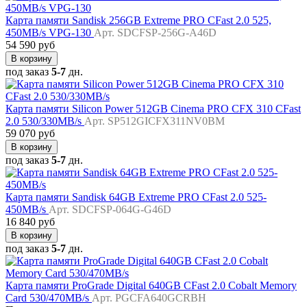
Карта памяти Sandisk 256GB Extreme PRO CFast 2.0 525,
450MB/s VPG-130
Арт. SDCFSP-256G-A46D
54 590 руб
В корзину
под заказ
5-7
дн.
Карта памяти Silicon Power 512GB Cinema PRO CFX 310 CFast
2.0 530/330MB/s
Арт. SP512GICFX311NV0BM
59 070 руб
В корзину
под заказ
5-7
дн.
Карта памяти Sandisk 64GB Extreme PRO CFast 2.0 525-
450MB/s
Арт. SDCFSP-064G-G46D
16 840 руб
В корзину
под заказ
5-7
дн.
Карта памяти ProGrade Digital 640GB CFast 2.0 Cobalt Memory
Card 530/470MB/s
Арт. PGCFA640GCRBH