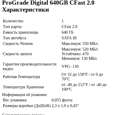
ProGrade Digital 640GB CFast 2.0
Характеристики
Количество
1
Тип карты
CFast 2.0
Емкость хранилища
640 ГБ
Тип автобуса
SATA III
Скорость Чтения
Максимум: 550 МБ/с
Максимум: 520 МБ/с
Скорость записи
Устойчиво: 470
Минимум: 130 МБ/с
Гарантия производительности
VPG- 130
видео
От 32 до 158°F / от 0 до
Рабочая Температура
70°C
от -40 до 212°F / от -40 до
Температура Хранения
100°C
Информация об упаковке
Вес упаковки
0,055 фунта
Размеры коробки (ДхШхВ)
2,3 x 1,9 x 0,45"