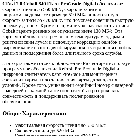
CFast 2.0 Cobalt 640 ГБ
от
ProGrade Digital
обеспечивает
скорость чтения до 550 МБ/с, скорость записи в
широкомыводном все время до 520 МБ/с и постоянную
скорость записи до 470 МБ/с, что помогает облегчить быструю
передачу данных. Кроме того, минимальная скорость записи
Cobalt гарантированно не опускается ниже 130 МБ/с. Эта
карта устойчива к экстремальным температурам, ударам и
рентгеновским лучам и использует коррекцию ошибок и
выравнивание износа для обнаружения и устранения ошибок
данных и поддержания более длительного срока службы.
Эта карта также готова к обновлению Pro, которая использует
программное обеспечение Refresh Pro ProGrade Digital и
цифровой считыватель карт ProGrade для мониторинга
состояния карты и восстановления карты до заводских
условий. Кроме того, уникальный серийный номер с лазерной
граверией на каждой карте позволяет быстро проверять
совместимость и поддерживать послепродажное
обслуживание.
Общие Характеристики
Максимальная скорость чтения до 550 МБ/с
Скорость записи до 520 МБ/с