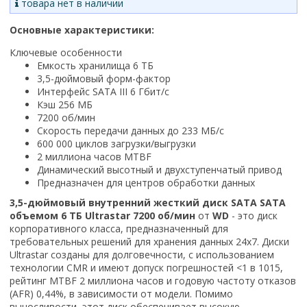
товара нет в наличии
Основные характеристики:
Ключевые особенности
Емкость хранилища 6 ТБ
3,5-дюймовый форм-фактор
Интерфейс SATA III 6 Гбит/с
Кэш 256 МБ
7200 об/мин
Скорость передачи данных до 233 МБ/с
600 000 циклов загрузки/выгрузки
2 миллиона часов MTBF
Динамический высотный и двухступенчатый привод
Предназначен для центров обработки данных
3,5-дюймовый внутренний жесткий диск SATA SATA
объемом
6 ТБ Ultrastar 7200 об/мин
от
WD
- это диск
корпоративного класса, предназначенный для
требовательных решений для хранения данных 24x7. Диски
Ultrastar созданы для долговечности, с использованием
технологии CMR и имеют допуск погрешностей <1 в 1015,
рейтинг MTBF 2 миллиона часов и годовую частоту отказов
(AFR) 0,44%, в зависимости от модели. Помимо
выносливости, этот диск обеспечивает высокую