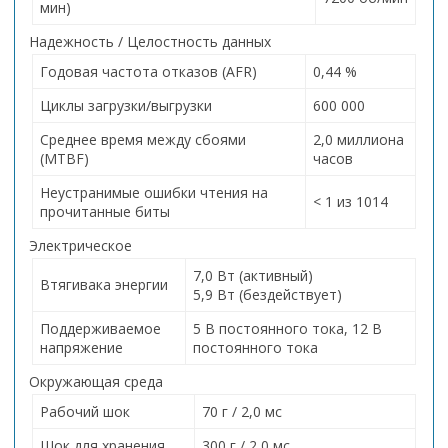
мин)
Надежность / Целостность данных
Годовая частота отказов (AFR)
0,44 %
Циклы загрузки/выгрузки
600 000
Среднее время между сбоями
2,0 миллиона
(MTBF)
часов
Неустранимые ошибки чтения на
< 1 из 1014
прочитанные биты
Электрическое
7,0 Вт (активный)
Втягивака энергии
5,9 Вт (бездействует)
Поддерживаемое
5 В постоянного тока, 12 В
напряжение
постоянного тока
Окружающая среда
Рабочий шок
70 г / 2,0 мс
Шок для хранения
300 г / 2,0 мс