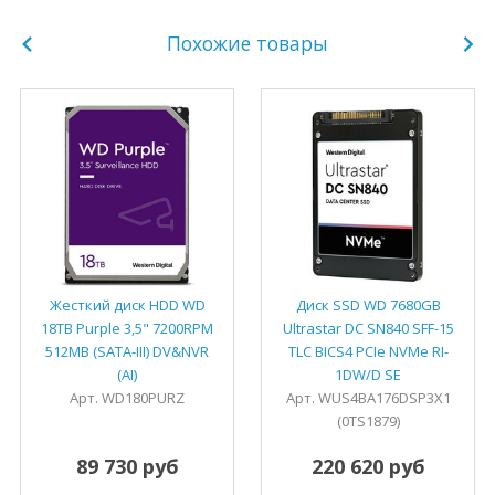
Похожие товары
Жесткий диск HDD WD
Диск SSD WD 7680GB
18TB Purple 3,5" 7200RPM
Ultrastar DC SN840 SFF-15
512MB (SATA-III) DV&NVR
TLC BICS4 PCIe NVMe RI-
(AI)
1DW/D SE
Арт. WD180PURZ
Арт. WUS4BA176DSP3X1
(0TS1879)
89 730 руб
220 620 руб