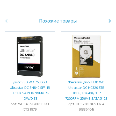
Похожие товары
Диск SSD WD 7680GB
Жесткий диск HDD WD
Ultrastar DC SN840 SFF-15
Ultrastar DC HC320 8TB
TLC BICS4 PCIe NVMe RI-
HDD (0B36404) 3.5"
1DW/D SE
7200RPM 256MB SATA 512E
Арт. WUS4BA176DSP3X1
Арт. HUS728T8TALE6L4
(0TS1879)
(0B36404)