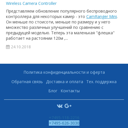
Wireless Camera Controller
Представляем обновление популярного беспроводного
контроллера для некоторых камер - это
CamRanger Mini
.
Он меньше по стоисоти, меньше по размеру и у него
множество различных улучшений по сравнению с
предыдущей моделью. Теперь эта маленькая "флешка"
работает на растоянии 120м ,...
24.10.2018
Политика конфиденциальности и оферта
Обратная связь
Доставка и оплата
Тех. поддержка
Блог
Контакты
+7495-118-2216
+7495-626-3030