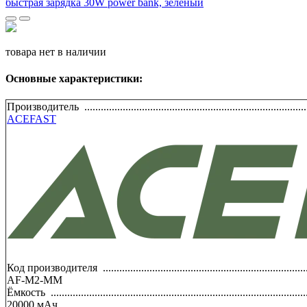
товара нет в наличии
Основные характеристики:
Производитель
.................................................................................
ACEFAST
Код производителя
..........................................................................
AF-M2-MM
Ёмкость
.............................................................................................
20000
мАч