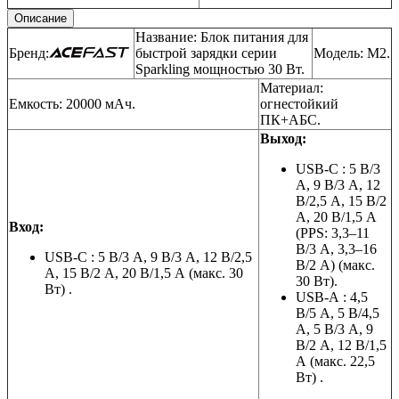
Описание
Название: Блок питания для
Бренд:
быстрой зарядки серии
Модель: М2.
Sparkling мощностью 30 Вт.
Материал:
Емкость: 20000 мАч.
огнестойкий
ПК+АБС.
Выход:
USB-C
:
5 В/3
А, 9 В/3 А, 12
В/2,5 А, 15 В/2
А, 20 В/1,5 А
Вход:
(PPS: 3,3–11
В/3 А, 3,3–16
USB-C
:
5 В/3 А, 9 В/3 А, 12 В/2,5
В/2 А) (макс.
А, 15 В/2 А, 20 В/1,5 А (макс. 30
30 Вт).
Вт)
.
USB-A
:
4,5
В/5 А, 5 В/4,5
А, 5 В/3 А, 9
В/2 А, 12 В/1,5
А (макс. 22,5
Вт)
.