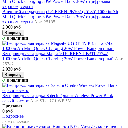
Внешний аккумулятор UGREEN PB502 (25185) 10000mAh
Mini Quick Charging 30W Power Bank 30W с цифровым
экраном, серый
Арт. 25185_
2 960 руб
В корзину
в наличии
Беспроводная зарядка Magsafe UGREEN PB311 25742
10000mAh Mini Quick Charging 20W Power Bank, черный
Арт.
25742_
2 030 руб
В корзину
в наличии
Беспроводная зарядка Satechi Quatro Wireless Power Bank
серый космос
Арт. ST-UC10WPBM
Предзаказ
0 руб
Подробнее
нет на складе