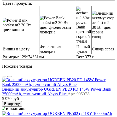
Цвета продукта:
Фиолетовая
Горный
Вишня в цвету
Слюда серая
люцерна
туман
Размеры: 129*74*31мм.
Вес: 373 г.
Похожие товары
Внешний аккумулятор UGREEN PB20 PD 145W Power Bank
25000mAh, темно-синий Abyss Blue
Арт. 90597A
5 970 руб
В корзину
в наличии