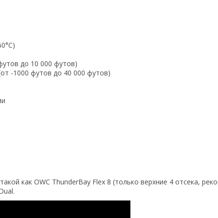
60°C)
 футов до 10 000 футов)
(от -1000 футов до 40 000 футов)
ии
акой как OWC ThunderBay Flex 8 (только верхние 4 отсека, реко
Dual.