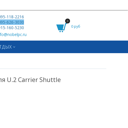
95-118-2216
0
95-626-3030
0 руб
15-160-5230
fo@nobelpc.ru
ТДЫХ
 U.2 Carrier Shuttle