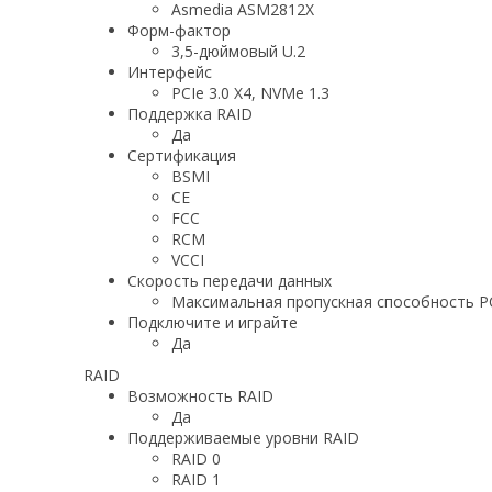
Asmedia ASM2812X
Форм-фактор
3,5-дюймовый U.2
Интерфейс
PCIe 3.0 X4, NVMe 1.3
Поддержка RAID
Да
Сертификация
BSMI
CE
FCC
RCM
VCCI
Скорость передачи данных
Максимальная пропускная способность PCIe
Подключите и играйте
Да
RAID
Возможность RAID
Да
Поддерживаемые уровни RAID
RAID 0
RAID 1