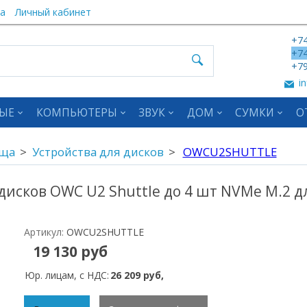
а
Личный кабинет
+74
+74
+79
in
ЫЕ
КОМПЬЮТЕРЫ
ЗВУК
ДОМ
СУМКИ
О
ища
Устройства для дисков
OWCU2SHUTTLE
исков OWC U2 Shuttle до 4 шт NVMe M.2 для
Артикул:
OWCU2SHUTTLE
19 130 руб
Юр. лицам, с НДС:
26 209 руб,