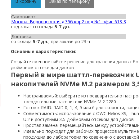
В корзину
Заказ по телефону
Самовывоз:
Москва, Воронцовская д.35б кор2 под №1 офис 613-3
под заказ со склада
5-7 дн.
Доставка:
со склада
5-7 дн.
, при заказе до 23 ч
Основные характеристики:
Создайте сменное гибкое решение для хранения данных бо
дюймовом отсеке для дисков
Первый в мире шаттл-перевозчик U
накопителей NVMe M.2 размером 3
Настраиваемый: выберите из предварительно настро
твердотельные накопители NVMe M.2 2280
Готов к RAID: RAID 0, 1, 4, 5 или 6 для скорости, за
Совместимость: использование с OWC Helios 3S, Thun
U.2 и доступным 3,5-дюймовым отсеком для дисков
Простая замена: перемещайтесь между устройствами 
Идеально подходит для рабочих процессов мультиме
продукции до лаборатории по сравнению с доставко