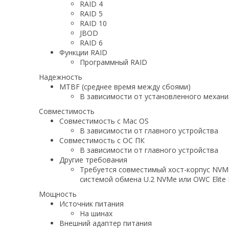
RAID 4
RAID 5
RAID 10
JBOD
RAID 6
Функции RAID
Программный RAID
Надежность
MTBF (среднее время между сбоями)
В зависимости от установленного механ
Совместимость
Совместимость с Mac OS
В зависимости от главного устройства
Совместимость с ОС ПК
В зависимости от главного устройства
Другие требования
Требуется совместимый хост-корпус NVMe 
системой обмена U.2 NVMe или OWC Elite M
Мощность
Источник питания
На шинах
Внешний адаптер питания