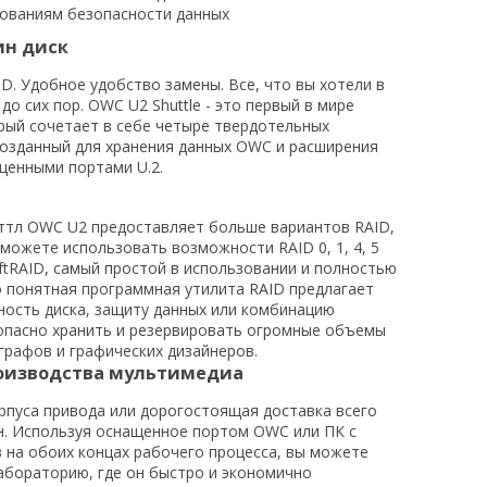
бованиям безопасности данных
ин диск
ID. Удобное удобство замены. Все
, что
вы хотели в
до сих пор. OWC U2 Shuttle - это первый в мире
орый сочетает в себе четыре твердотельных
созданный для хранения данных OWC и расширения
щенными портами U.2.
тл OWC U2 предоставляет больше вариантов RAID,
 можете использовать возможности RAID 0, 1, 4, 5
ftRAID, самый простой в использовании и полностью
 понятная программная утилита RAID предлагает
ость диска, защиту данных или комбинацию
зопасно хранить и резервировать огромные объемы
рафов и графических дизайнеров.
роизводства мультимедиа
орпуса привода или дорогостоящая доставка всего
н. Используя оснащенное портом OWC или ПК с
в на обоих концах рабочего процесса, вы можете
лабораторию, где он быстро и экономично