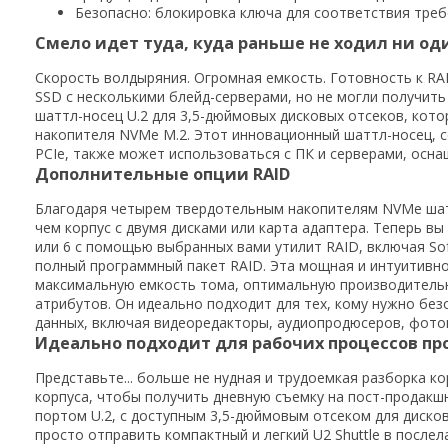
Безопасно: блокировка ключа для соответствия тре
Смело идет туда, куда раньше не ходил ни од
Скорость волдыряния. Огромная емкость. Готовность к RA
SSD с несколькими блейд-серверами
,
но не могли получить 
шаттл-носец U.2 для 3,5-дюймовых дисковых отсеков, кот
накопителя NVMe M.2. Этот инновационный шаттл-носец, 
PCIe, также может использоваться с ПК и серверами, осна
Дополнительные опции RAID
Благодаря четырем твердотельным накопителям NVMe шат
чем корпус с двумя дисками или карта адаптера. Теперь вы
или 6 с помощью выбранных вами утилит RAID, включая So
полный программный пакет RAID. Эта мощная и интуитивно
максимальную емкость тома, оптимальную производительн
атрибутов. Он идеально подходит для тех, кому нужно бе
данных, включая видеоредакторы, аудиопродюсеров, фотог
Идеально подходит для рабочих процессов п
Представьте... больше не нудная и трудоемкая разборка к
корпуса, чтобы получить дневную съемку на пост-продакш
портом U.2, с доступным 3,5-дюймовым отсеком для диско
просто отправить компактный и легкий U2 Shuttle в после