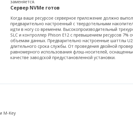
заменяется.
Сервер NVMe готов
Когда ваше ресурсое серверное приложение должно выполня
предварительно настроенный с твердотельными накопител
идти в ногу со временем. Высокопроизводительный треху
SLC и контроллер Phison E12 с превышением ресурсов 7% 
объемам данных. Предварительно настроенные шаттлы U2
длительного срока службы. От проведения двойной провер
равномерного использования флэш-носителей, оснащенные 
качестве заводской предустановленной установки.
и M-Key
S