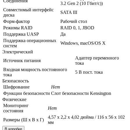
Соединения
3.2 Gen 2 (10 Гбит/с))
Совместимый интерфейс
SATA III
диска
Форм-фактор
Рабочий стол
Режимы RAID
RAID 0, 1, JBOD
Поддержка UASP
Да
Поддержка операционных
Windows, macOS/OS X
систем
Электрический
Адаптер переменного
Источник питания
тока
Входная мощность постоянного
5 В пост. тока
тока
Безопасность
Шифрование
Нет
Функции безопасности
Слот безопасности Kensington
Физические
Мониторинг
Нет
состояния
4,57 х 2,2 х 4,02 дюйма / 116 х 56 х 102
Размеры (Ш x В x Г)
мм
В коробке