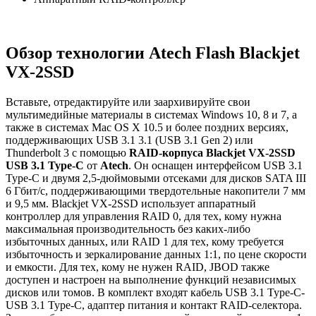
Обзор технологии Atech Flash Blackjet
VX-2SSD
Вставьте, отредактируйте или заархивируйте свои
мультимедийные материалы в системах Windows 10, 8 и 7, а
также в системах Mac OS X 10.5 и более поздних версиях,
поддерживающих USB 3.1 3.1 (USB 3.1 Gen 2) или
Thunderbolt 3 с помощью
RAID-корпуса Blackjet VX-2SSD
USB 3.1 Type-C
от
Atech
. Он оснащен интерфейсом USB 3.1
Type-C и двумя 2,5-дюймовыми отсеками для дисков SATA III
6 Гбит/с, поддерживающими твердотельные накопители 7 мм
и 9,5 мм. Blackjet VX-2SSD использует аппаратный
контроллер для управления RAID 0, для тех, кому нужна
максимальная производительность без каких-либо
избыточных данных, или RAID 1 для тех, кому требуется
избыточность и зеркалирование данных 1:1, по цене скорости
и емкости. Для тех, кому не нужен RAID, JBOD также
доступен и настроен на выполнение функций независимых
дисков или томов. В комплект входят кабель USB 3.1 Type-C-
USB 3.1 Type-C, адаптер питания и контакт RAID-селектора.