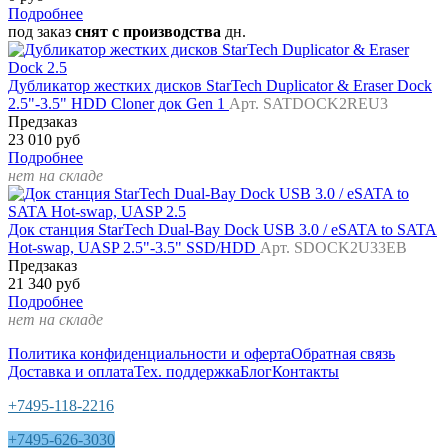
Подробнее
под заказ
снят с производства
дн.
Дубликатор жестких дисков StarTech Duplicator & Eraser Dock
2.5"-3.5" HDD Cloner док Gen 1
Арт. SATDOCK2REU3
Предзаказ
23 010 руб
Подробнее
нет на складе
Док станция StarTech Dual-Bay Dock USB 3.0 / eSATA to SATA
Hot-swap, UASP 2.5"-3.5" SSD/HDD
Арт. SDOCK2U33EB
Предзаказ
21 340 руб
Подробнее
нет на складе
Политика конфиденциальности и оферта
Обратная связь
Доставка и оплата
Тех. поддержка
Блог
Контакты
+7495-118-2216
+7495-626-3030