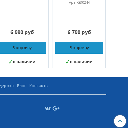
Арт. G302-H
6 990 руб
6 790 руб
2
В корзину
В корзину
в наличии
в наличии
ддержка
Блог
Контакты