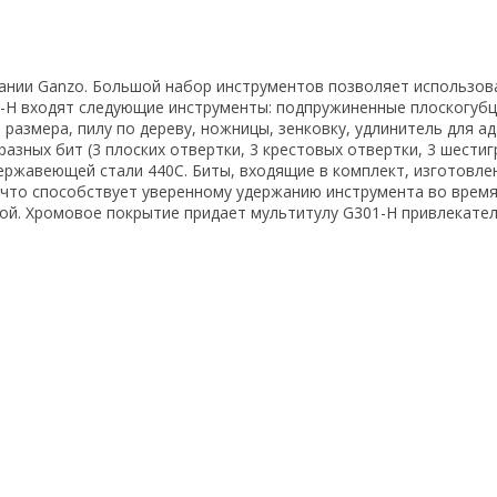
ании Ganzo. Большой набор инструментов позволяет использов
-H входят следующие инструменты: подпружиненные плоскогубцы
 размера, пилу по дереву, ножницы, зенковку, удлинитель для а
азных бит (3 плоских отвертки, 3 крестовых отвертки, 3 шести
ржавеющей стали 440С. Биты, входящие в комплект, изготовлен
 что способствует уверенному удержанию инструмента во время
. Хромовое покрытие придает мультитулу G301-H привлекател