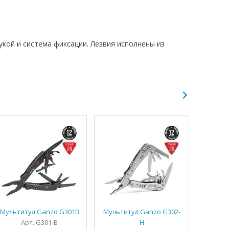
кой и система фиксации. Лезвия исполнены из
Мультитул Ganzo G301B
Мультитул Ganzo G302-
Мульти
Арт. G301-B
Н