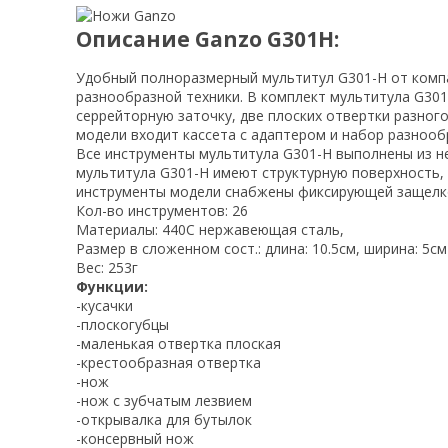
Описание Ganzo G301H:
Удобный полноразмерный мультитул G301-H от комп
разнообразной техники. В комплект мультитула G301
серрейторную заточку, две плоских отвертки разного
модели входит кассета с адаптером и набор разнообр
Все инструменты мультитула G301-H выполнены из не
мультитула G301-H имеют структурную поверхность,
инструменты модели снабжены фиксирующей защелкой
Кол-во инструментов: 26
Материалы: 440C нержавеющая сталь,
Размер в сложенном сост.: длина: 10.5см, ширина: 5см
Вес: 253г
Функции:
-кусачки
-плоскогубцы
-маленькая отвертка плоская
-крестообразная отвертка
-нож
-нож с зубчатым лезвием
-открывалка для бутылок
-консервный нож