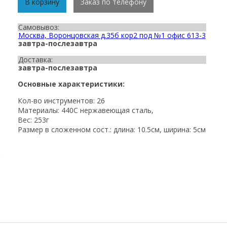
В корзину
Заказ по телефону
Самовывоз:
Москва, Воронцовская д.35б кор2 под №1 офис 613-3
завтра-послезавтра
Доставка:
завтра-послезавтра
Основные характеристики:
Кол-во инструментов: 26
Материалы: 440C нержавеющая сталь,
Вес: 253г
Размер в сложенном сост.: длина: 10.5см, ширина: 5см