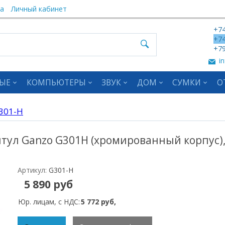
а
Личный кабинет
+74
+74
+79
in
ЫЕ
КОМПЬЮТЕРЫ
ЗВУК
ДОМ
СУМКИ
О
301-H
тул Ganzo G301H (хромированный корпус),
Артикул:
G301-H
5 890 руб
Юр. лицам, с НДС:
5 772 руб,