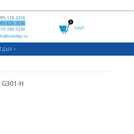
95-118-2216
0
95-626-3030
0 руб
15-160-5230
fo@nobelpc.ru
ТДЫХ
 G301-H