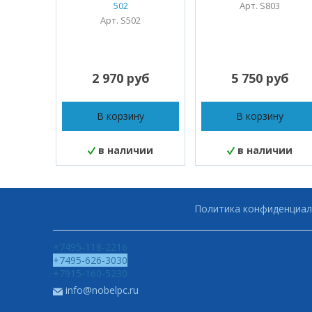
502
Арт. S803
Арт. S502
2 970 руб
5 750 руб
В корзину
В корзину
в наличии
в наличии
Политика конфиденциал
+7495-118-2216
+7495-626-3030
+7915-160-5230
info@nobelpc.ru