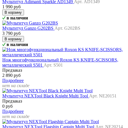
Мультитул Adimanti Sparkle AD1349
Арт. AD1349
1 990 руб
В корзину
в наличии
Мультитул Ganzo G202BS
Арт. G202BS
3 790 руб
В корзину
в наличии
Нож многофункциональный Roxon KS KNIFE-SCISSORS,
металлический S501
Арт. S501
Предзаказ
2 890 руб
Подробнее
нет на складе
Мультитул NEXTool Black Knight Multi Tool
Арт. NE20151
Предзаказ
0 руб
Подробнее
нет на складе
Мультитул NEXTool Flagship Captain Multi Tool
Арт. NE20214