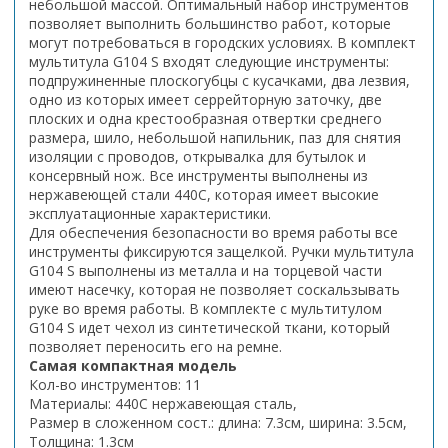
небольшой массой. Оптимальный набор инструментов
позволяет выполнить большинство работ, которые
могут потребоваться в городских условиях. В комплект
мультитула G104 S входят следующие инструменты:
подпружиненные плоскогубцы с кусачками, два лезвия,
одно из которых имеет серрейторную заточку, две
плоских и одна крестообразная отвертки среднего
размера, шило, небольшой напильник, паз для снятия
изоляции с проводов, открывалка для бутылок и
консервный нож. Все инструменты выполнены из
нержавеющей стали 440С, которая имеет высокие
эксплуатационные характеристики.
Для обеспечения безопасности во время работы все
инструменты фиксируются защелкой. Ручки мультитула
G104 S выполнены из металла и на торцевой части
имеют насечку, которая не позволяет соскальзывать
руке во время работы. В комплекте с мультитулом
G104 S идет чехол из синтетической ткани, который
позволяет переносить его на ремне.
Самая компактная модель
Кол-во инструментов: 11
Материалы: 440C нержавеющая сталь,
Размер в сложенном сост.: длина: 7.3см, ширина: 3.5см,
Толщина: 1.3см