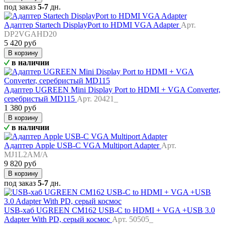
под заказ
5-7
дн.
Адаптер Startech DisplayPort to HDMI VGA Adapter
Арт.
DP2VGAHD20
5 420 руб
В корзину
в наличии
Адаптер UGREEN Mini Display Port to HDMI + VGA Converter,
серебристый MD115
Арт. 20421_
1 380 руб
В корзину
в наличии
Адаптер Apple USB-C VGA Multiport Adapter
Арт.
MJ1L2AM/A
9 820 руб
В корзину
под заказ
5-7
дн.
USB-хаб UGREEN CM162 USB-C to HDMI + VGA +USB 3.0
Adapter With PD, серый космос
Арт. 50505_