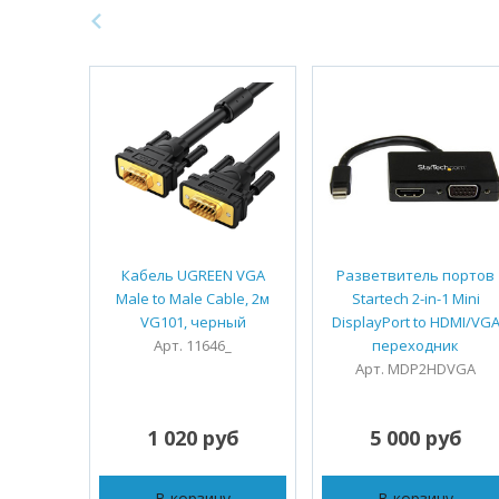
Кабель UGREEN VGA
Разветвитель портов
Male to Male Cable, 2м
Startech 2-in-1 Mini
VG101, черный
DisplayPort to HDMI/VG
Арт. 11646_
переходник
Арт. MDP2HDVGA
1 020 руб
5 000 руб
В корзину
В корзину