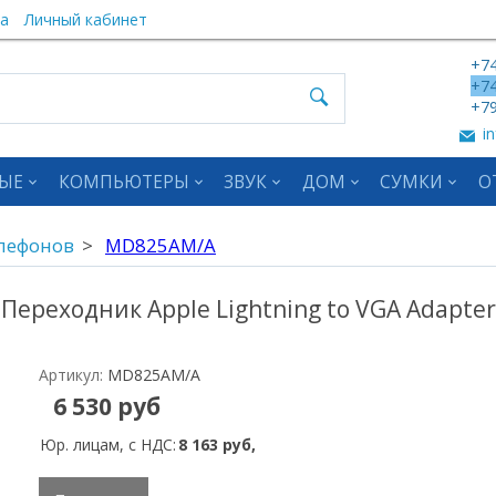
а
Личный кабинет
+74
+74
+79
in
ЫЕ
КОМПЬЮТЕРЫ
ЗВУК
ДОМ
СУМКИ
О
елефонов
MD825AM/A
Переходник Apple Lightning to VGA Adapter
Артикул:
MD825AM/A
6 530 руб
Юр. лицам, с НДС:
8 163 руб,