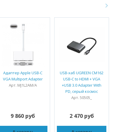
Адаптер Apple USB-C
USB-хаб UGREEN CM162
Кабел
VGA Multiport Adapter
USB-C to HDMI + VGA
VGA Ma
Арт. MJ1L2AM/A
+USB 3.0 Adapter With
PD, серый космос
Арт. 50505_
9 860 руб
2 470 руб
1
В корзину
В корзину