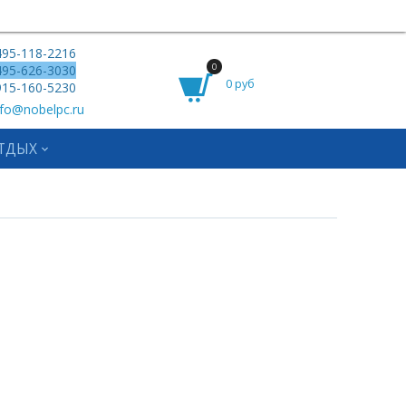
95-118-2216
0
95-626-3030
0 руб
15-160-5230
fo@nobelpc.ru
ТДЫХ