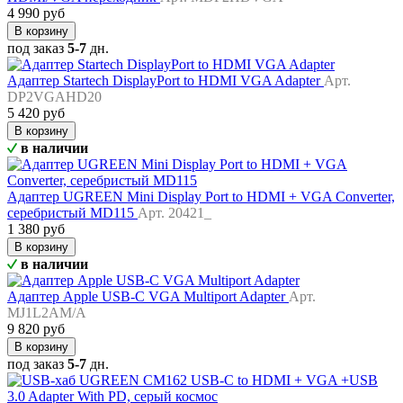
4 990 руб
В корзину
под заказ
5-7
дн.
Адаптер Startech DisplayPort to HDMI VGA Adapter
Арт.
DP2VGAHD20
5 420 руб
В корзину
в наличии
Адаптер UGREEN Mini Display Port to HDMI + VGA Converter,
серебристый MD115
Арт. 20421_
1 380 руб
В корзину
в наличии
Адаптер Apple USB-C VGA Multiport Adapter
Арт.
MJ1L2AM/A
9 820 руб
В корзину
под заказ
5-7
дн.