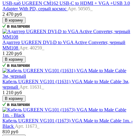
USB-хаб UGREEN CM162 USB-C to HDMI + VGA +USB 3.0
Adapter With PD, серый космос
Арт. 50505_
2 470 руб
В корзину
в наличии
Адаптер UGREEN DVI-D to VGA Active Converter, черный
MM108
Арт. 40259_
1 220 руб
В корзину
в наличии
Кабель UGREEN VG101 (11631) VGA Male to Male Cable 3м,
черный
Арт. 11631_
1 210 руб
В корзину
в наличии
Кабель UGREEN VG101 (11673) VGA Male to Male Cable 1m. -
Black
Арт. 11673_
810 руб