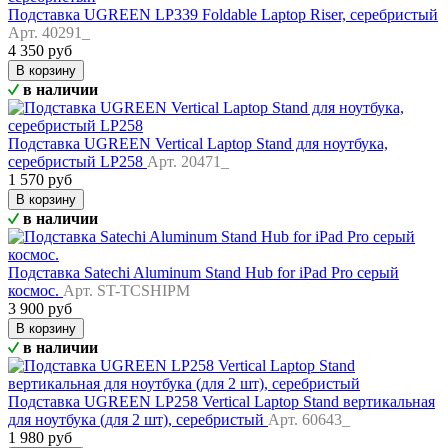
Подставка UGREEN LP339 Foldable Laptop Riser, серебристый
Арт. 40291_
4 350 руб
В корзину
в наличии
Подставка UGREEN Vertical Laptop Stand для ноутбука,
серебристый LP258
Арт. 20471_
1 570 руб
В корзину
в наличии
Подставка Satechi Aluminum Stand Hub for iPad Pro серый
космос.
Арт. ST-TCSHIPM
3 900 руб
В корзину
в наличии
Подставка UGREEN LP258 Vertical Laptop Stand вертикальная
для ноутбука (для 2 шт), серебристый
Арт. 60643_
1 980 руб