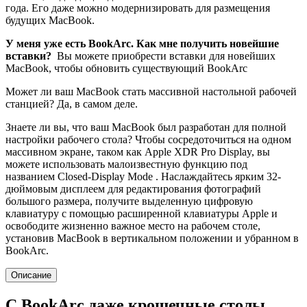
года. Его даже можно модернизировать для размещения
будущих MacBook.
У меня уже есть BookArc. Как мне получить новейшие
вставки?
Вы можете приобрести вставки для новейших
MacBook, чтобы обновить существующий BookArc
Может ли ваш MacBook стать массивной настольной рабочей
станцией? Да, в самом деле.
Знаете ли вы, что ваш MacBook был разработан для полной
настройки рабочего стола? Чтобы сосредоточиться на одном
массивном экране, таком как Apple XDR Pro Display, вы
можете использовать малоизвестную функцию под
названием
Closed-Display Mode
. Наслаждайтесь ярким 32-
дюймовым дисплеем для редактирования фотографий
большого размера, получите выделенную цифровую
клавиатуру с помощью расширенной клавиатуры Apple и
освободите жизненно важное место на рабочем столе,
установив MacBook в вертикальном положении и убранном в
BookArc.
Описание
С BookArc даже крошечные столы