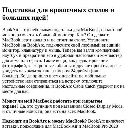
Подставка для крошечных столов и
больших идей!
BookArc - это небольшая подставка для MacBook, на которой
можно разместить большой монитор. Как? Он держит
MacBook вертикально и не стоит на столе. Установите
MacBook на BookArc, подключите свой любимый внешний
монитор, клавиатуру и мышь. Теперь вы взяли компактный
ноутбук и превратили его в удобный настольный компьютер
для дома или офиса. Такие вещи, как редактирование
фотографий, электронные таблицы и другие проекты, легче
увидеть на ярком экране размером 24 дюйма (или
больше). Когда пришло время перейти на мобильное
устройство или отправиться на встречу, отключите
настольные соединения, и BookArc Cable Catch удержит их на
месте для вас.
Может ли мой MacBook работать при закрытом
экране?
Да, это функция под названием Closed-Display Mode,
и отличные новости, она есть на всех MacBook.
Подходит ли BookArc к моему MacBook?
BookArc включает
вставки, подходящие для MacBook Air и MacBook Pro 2020