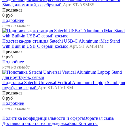
Stand, алюминий, серебряный
Арт. ST-ASMSS
Предзаказ
0 руб
Подробнее
нет на складе
Подставка-док станция Satechi USB-C Aluminum iMac Stand
with Built-in USB-C серый космос
Арт. ST-AMSHM
Предзаказ
0 руб
Подробнее
нет на складе
Подставка Satechi Universal Vertical Aluminum Laptop Stand для
ноутбуков, серый
Арт. ST-ALVLSM
Предзаказ
0 руб
Подробнее
нет на складе
Политика конфиденциальности и оферта
Обратная связь
Доставка и оплата
Тех. поддержка
Блог
Контакты