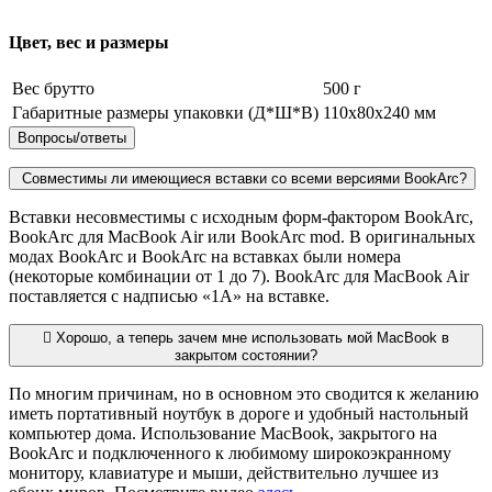
Цвет, вес и размеры
Вес брутто
500 г
Габаритные размеры упаковки (Д*Ш*В)
110х80х240 мм
Вопросы/ответы
Совместимы ли имеющиеся вставки со всеми версиями BookArc?
Вставки несовместимы с исходным форм-фактором BookArc,
BookArc для MacBook Air или BookArc mod. В оригинальных
модах BookArc и BookArc на вставках были номера
(некоторые комбинации от 1 до 7). BookArc для MacBook Air
поставляется с надписью «1A» на вставке.
Хорошо, а теперь зачем мне использовать мой MacBook в
закрытом состоянии?
По многим причинам, но в основном это сводится к желанию
иметь портативный ноутбук в дороге и удобный настольный
компьютер дома. Использование MacBook, закрытого на
BookArc и подключенного к любимому широкоэкранному
монитору, клавиатуре и мыши, действительно лучшее из