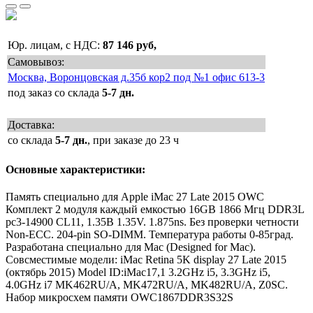
Юр. лицам, с НДС:
87 146 руб,
Самовывоз:
Москва, Воронцовская д.35б кор2 под №1 офис 613-3
под заказ со склада
5-7 дн.
Доставка:
со склада
5-7 дн.
, при заказе до 23 ч
Основные характеристики:
Память специально для Apple iMac 27 Late 2015 OWC
Комплект 2 модуля каждый емкостью 16GB 1866 Мгц DDR3L
pc3-14900 CL11, 1.35В 1.35V. 1.875ns. Без проверки четности
Non-ECC. 204-pin SO-DIMM. Температура работы 0-85град.
Разработана специально для Mac (Designed for Mac).
Совсместимые модели: iMac Retina 5K display 27 Late 2015
(октябрь 2015) Model ID:iMac17,1 3.2GHz i5, 3.3GHz i5,
4.0GHz i7 MK462RU/A, MK472RU/A, MK482RU/A, Z0SC.
Набор микросхем памяти OWC1867DDR3S32S