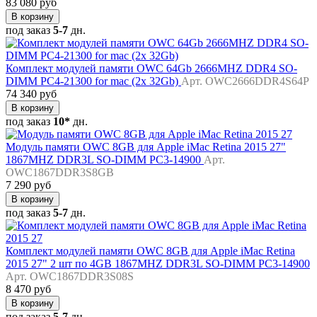
83 080 руб
В корзину
под заказ
5-7
дн.
Комплект модулей памяти OWC 64Gb 2666MHZ DDR4 SO-
DIMM PC4-21300 for mac (2x 32Gb)
Арт. OWC2666DDR4S64P
74 340 руб
В корзину
под заказ
10*
дн.
Модуль памяти OWC 8GB для Apple iMac Retina 2015 27"
1867MHZ DDR3L SO-DIMM PC3-14900
Арт.
OWC1867DDR3S8GB
7 290 руб
В корзину
под заказ
5-7
дн.
Комплект модулей памяти OWC 8GB для Apple iMac Retina
2015 27" 2 шт по 4GB 1867MHZ DDR3L SO-DIMM PC3-14900
Арт. OWC1867DDR3S08S
8 470 руб
В корзину
под заказ
5-7
дн.