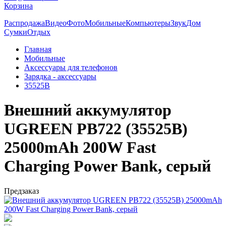
Корзина
Распродажа
Видео
Фото
Мобильные
Компьютеры
Звук
Дом
Сумки
Отдых
Главная
Мобильные
Аксессуары для телефонов
Зарядка - аксессуары
35525B
Внешний аккумулятор
UGREEN PB722 (35525B)
25000mAh 200W Fast
Charging Power Bank, серый
Предзаказ