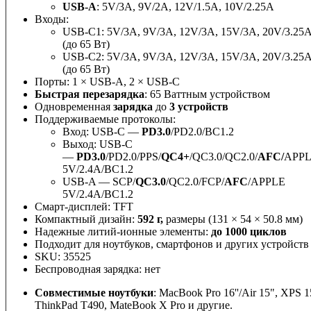
USB-A
: 5V/3A, 9V/2A, 12V/1.5A, 10V/2.25A
Входы:
USB-C1: 5V/3A, 9V/3A, 12V/3A, 15V/3A, 20V/3.25
(до 65 Вт)
USB-C2: 5V/3A, 9V/3A, 12V/3A, 15V/3A, 20V/3.25
(до 65 Вт)
Порты: 1 × USB-A, 2 × USB-C
Быстрая перезарядка
: 65 Ваттным устройством
Одновременная
зарядка
до
3 устройств
Поддерживаемые протоколы:
Вход: USB-C —
PD3.0
/PD2.0/BC1.2
Выход: USB-C
—
PD3.0
/PD2.0/PPS/
QC4+
/QC3.0/QC2.0/
AFC/
APP
5V/2.4A/BC1.2
USB-A — SCP/
QC3.0
/QC2.0/FCP/
AFC
/APPLE
5V/2.4A/BC1.2
Смарт-дисплей: TFT
Компактный дизайн:
592 г,
размеры (131 × 54 × 50.8 мм)
Надежные литий-ионные элементы:
до 1000 циклов
Подходит для ноутбуков, смартфонов и других устройств
SKU: 35525
Беспроводная зарядка: нет
Совместимые ноутбуки
: MacBook Pro 16''/Air 15", XPS 1
ThinkPad T490, MateBook X Pro и другие.