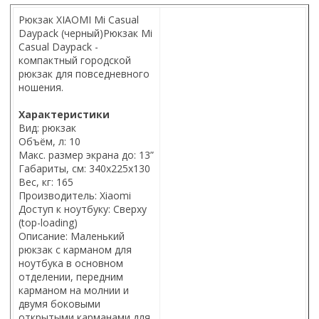
Рюкзак XIAOMI Mi Casual
Daypack (черный)
Рюкзак Mi
Casual Daypack -
компактный городской
рюкзак для повседневного
ношения.
Характеристики
Вид: рюкзак
Объём, л: 10
Макс. размер экрана до: 13”
Габариты, см: 340х225х130
Вес, кг: 165
Производитель: Xiaomi
Доступ к ноутбуку: Сверху
(top-loading)
Описание: Маленький
рюкзак с карманом для
ноутбука в основном
отделении, передним
карманом на молнии и
двумя боковыми
открытыми карманами для