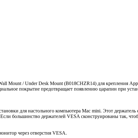
all Mount / Under Desk Mount (B018CHZR14) для крепления Apple 
ециальное покрытие предотвращает появлению царапин при уста
становки для настольного компьютера Mac mini. Этот держатель 
м. Если большинство держателей VESA сконструированы так, что
 монитор через отверстия VESA.