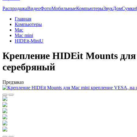
Распродажа
Видео
Фото
Мобильные
Компьютеры
Звук
Дом
Сумки
Главная
Компьютеры
Mac
Maс mini
HIDEit-MiniU
Крепление HIDEit Mounts для 
серебряный
Предзаказ