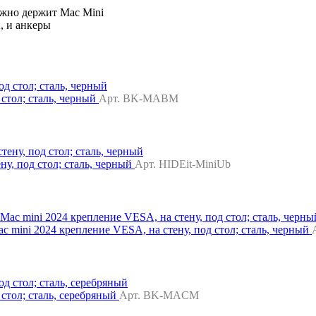
жно держит Mac Mini
, и анкеры
 стол; сталь, черный
Арт. BK-MABM
ну, под стол; сталь, черный
Арт. HIDEit-MiniUb
ac mini 2024 крепление VESA, на стену, под стол; сталь, черный
 стол; сталь, серебряный
Арт. ‎BK-MACM