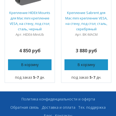
Крепление HIDEit Mounts
Крепление Sabrent для
для Mac mini крепление
Mac mini крепление VESA,
VESA, на стену, под стол;
на стену, под стол; сталь,
сталь, черный
серебряный
Арт. HIDEit-MiniUb
Арт. ‎BK-MACM
4 850 руб
3 880 руб
В корзину
В корзину
под заказ
5-7
дн.
под заказ
5-7
дн.
Политика конфиденциальности и оферта
Обратная связь
Доставка и оплата
Тех. поддержка
Блог
Контакты