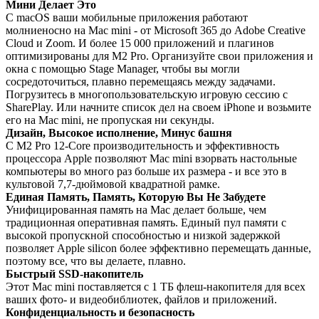
Мини Делает Это
С macOS ваши мобильные приложения работают
молниеносно на Mac mini - от Microsoft 365 до Adobe Creative
Cloud и Zoom. И более 15 000 приложений и плагинов
оптимизированы для M2 Pro. Организуйте свои приложения и
окна с помощью Stage Manager, чтобы вы могли
сосредоточиться, плавно перемещаясь между задачами.
Погрузитесь в многопользовательскую игровую сессию с
SharePlay. Или начните список дел на своем iPhone и возьмите
его на Mac mini, не пропуская ни секунды.
Дизайн, Высокое исполнение, Минус башня
С M2 Pro 12-Core производительность и эффективность
процессора Apple позволяют Mac mini взорвать настольные
компьютеры во много раз больше их размера - и все это в
культовой 7,7-дюймовой квадратной рамке.
Единая Память, Память, Которую Вы Не Забудете
Унифицированная память на Mac делает больше, чем
традиционная оперативная память. Единый пул памяти с
высокой пропускной способностью и низкой задержкой
позволяет Apple silicon более эффективно перемещать данные,
поэтому все, что вы делаете, плавно.
Быстрый SSD-накопитель
Этот Mac mini поставляется с 1 ТБ флеш-накопителя для всех
ваших фото- и видеобиблиотек, файлов и приложений.
Конфиденциальность и безопасность