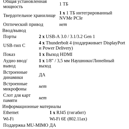
Общая установленная
1 ТБ
мощность
1 x
1 ТБ интегрированный
Твердотельное хранилище
NVMe PCIe
Оптический привод
нет
Ввод/вывод
Порты
2 x
USB-A 3.0 / 3.1/3.2 Gen 1
4 x
Thunderbolt 4 (поддерживает DisplayPort
USB-тип C
и Power Delivery)
Показ
1 x
Выход HDMI
Аудио ввод/
1 x
1/8" / 3,5 мм Наушники/Линейный
вывод
выход
Встроенные
ДА
динамики
Встроенные
нет
микрофоны
Слот для карт
нет
памяти
Информационные материалы
Ethernet
1 x
RJ45 (гигабит)
Wi-Fi
Wi-Fi 6E (802.11ax)
Поддержка MU-MIMO
ДА