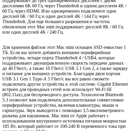
поддерживает до трех одновременных дисплеев с двумя
дисплеями 6K 60 Гц через Thunderbolt и одним дисплеем 4K /
60 Гц через HDMI. Или одновременно подключите один
дисплей 6K / 60 Гц и один дисплей 4K / 144 Гц через
Thunderbolt. Для еще большего разрешения и частоты
обновления этот Mac mini поддерживает дисплей 8K / 60 Гц
или один дисплей 4K / 240 Гц.
Для хранения файлов этот Mac mini оснащен SSD емкостью 1
ТБ. Если вы хотите добавить внешние периферийные
устройства, четыре порта Thunderbolt 4 / USB4, которые
поддерживают двунаправленную скорость передачи данных
до 40 Гбит/с, а также 10 Гбит/с USB 3.1 Gen 2, а также зарядку
и питание для внешних устройств. Благодаря двум портам
USB 3.1 Gen 1 Type-A 5 Гбит/с вы все равно сможете
подключать другие устройства к этой системе. Gigabit Ethernet
встроен для проводных сетей или использует Wi-Fi 6E
(802.11ax) для беспроводного доступа. Технология Bluetooth
5.3 позволит вам подключать дополнительные совместимые
периферийные устройства, включая клавиатуры, мыши и
гарнитуры. Звук выводится с помощью 3,5-миллиметрового
разъема для наушников. Mac mini от Apple работает с
использованием внутреннего источника питания мощностью
185 Вт, который работает от 100-240 В переменного тока при