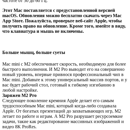
частоте от 50 до 60 Гц.
Этот Mac поставляется с предустановленной версией
macOS. Обновления можно бесплатно скачать через Mac
App Store. Пожалуйста, проверьте веб-сайт Apple, чтобы
получить право на обновление. Кроме того, имейте в виду,
что клавиатура и мышь не включены.
Больше мышц, больше суеты
Mac mini с M2 обеспечивает скорость, необходимую для более
быстрого выполнения. И M2 Pro выводит его на совершенно
новый уровень, впервые привнося профессиональный чип в
Mac mini. Добавьте к этому универсальный массив портов, и у
вас будет рабочий стол, готовый к гибкому изгибанию в
любой настройке.
Заряжен M2 Pro
Следующее поколение кремния Apple делает его самым
трудоспособным Mac mini, который когда-либо создавала
Apple. От богатых презентаций до захватывающих игр, M2
летает по работе и играм. А M2 Pro разрушает ресурсоемкие
задачи, такие как редактирование массивных изображений и
видео 8K ProRes.