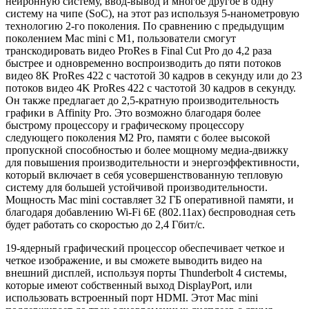
нейронную систему, ввод-вывод и многое другое в одну
систему на чипе (SoC), на этот раз используя 5-нанометровую
технологию 2-го поколения. По сравнению с предыдущим
поколением Mac mini с M1, пользователи смогут
транскодировать видео ProRes в Final Cut Pro до 4,2 раза
быстрее и одновременно воспроизводить до пяти потоков
видео 8K ProRes 422 с частотой 30 кадров в секунду или до 23
потоков видео 4K ProRes 422 с частотой 30 кадров в секунду.
Он также предлагает до 2,5-кратную производительность
графики в Affinity Pro. Это возможно благодаря более
быстрому процессору и графическому процессору
следующего поколения M2 Pro, памяти с более высокой
пропускной способностью и более мощному медиа-движку
для повышения производительности и энергоэффективности,
который включает в себя усовершенствованную тепловую
систему для большей устойчивой производительности.
Мощность Mac mini составляет 32 ГБ оперативной памяти, и
благодаря добавлению Wi-Fi 6E (802.11ax) беспроводная сеть
будет работать со скоростью до 2,4 Гбит/с.
19-ядерный графический процессор обеспечивает четкое и
четкое изображение, и вы сможете выводить видео на
внешний дисплей, используя порты Thunderbolt 4 системы,
которые имеют собственный выход DisplayPort, или
использовать встроенный порт HDMI. Этот Mac mini