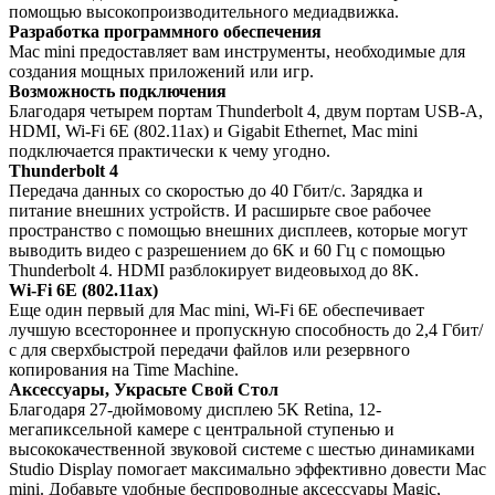
помощью высокопроизводительного медиадвижка.
Разработка программного обеспечения
Mac mini предоставляет вам инструменты, необходимые для
создания мощных приложений или игр.
Возможность подключения
Благодаря четырем портам Thunderbolt 4, двум портам USB-A,
HDMI, Wi-Fi 6E (802.11ax) и Gigabit Ethernet, Mac mini
подключается практически к чему угодно.
Thunderbolt 4
Передача данных со скоростью до 40 Гбит/с. Зарядка и
питание внешних устройств. И расширьте свое рабочее
пространство с помощью внешних дисплеев, которые могут
выводить видео с разрешением до 6K и 60 Гц с помощью
Thunderbolt 4. HDMI разблокирует видеовыход до 8K.
Wi-Fi 6E (802.11ax)
Еще один первый для Mac mini, Wi-Fi 6E обеспечивает
лучшую всестороннее и пропускную способность до 2,4 Гбит/
с для сверхбыстрой передачи файлов или резервного
копирования на Time Machine.
Аксессуары, Украсьте Свой Стол
Благодаря 27-дюймовому дисплею 5K Retina, 12-
мегапиксельной камере с центральной ступенью и
высококачественной звуковой системе с шестью динамиками
Studio Display помогает максимально эффективно довести Mac
mini. Добавьте удобные беспроводные аксессуары Magic,