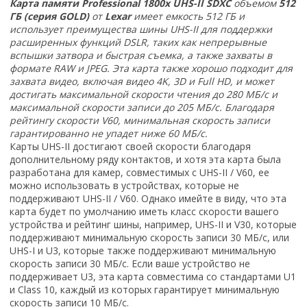
Карта памяти Professional 1800x UHS-II SDXC
объемом
512
ГБ (серия GOLD)
от
Lexar
имеет емкость 512 ГБ и
использует преимущества шины UHS-II для поддержки
расширенных функций DSLR, таких как непрерывные
вспышки затвора и быстрая съемка, а также захваты в
формате RAW и JPEG. Эта карта также хорошо подходит для
захвата видео, включая видео 4K, 3D и Full HD, и может
достигать максимальной скорости чтения до 280 МБ/с и
максимальной скорости записи до 205 МБ/с. Благодаря
рейтингу скорости V60, минимальная скорость записи
гарантированно не упадет ниже 60 МБ/с.
Карты UHS-II достигают своей скорости благодаря
дополнительному ряду контактов, и хотя эта карта была
разработана для камер, совместимых с UHS-II / V60, ее
можно использовать в устройствах, которые не
поддерживают UHS-II / V60. Однако имейте в виду, что эта
карта будет по умолчанию иметь класс скорости вашего
устройства и рейтинг шины, например, UHS-II и V30, которые
поддерживают минимальную скорость записи 30 МБ/с, или
UHS-I и U3, которые также поддерживают минимальную
скорость записи 30 МБ/с. Если ваше устройство не
поддерживает U3, эта карта совместима со стандартами U1
и Class 10, каждый из которых гарантирует минимальную
скорость записи 10 МБ/с.