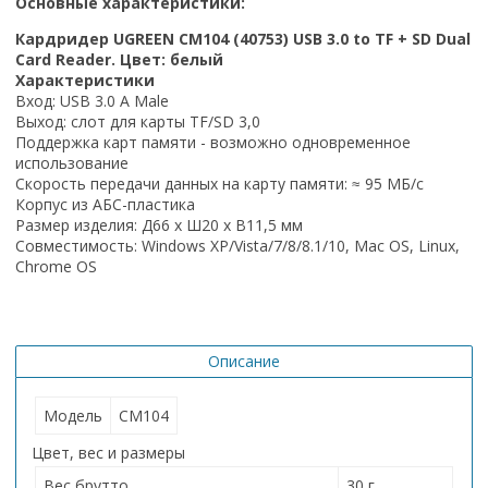
Основные характеристики:
Кардридер UGREEN CM104 (40753) USB 3.0 to TF + SD Dual
Card Reader. Цвет: белый
Характеристики
Вход:
USB
3.0
A
Male
Выход: слот для карты TF/SD 3,0
Поддержка карт памяти - возможно одновременное
использование
Скорость передачи данных на карту памяти: ≈ 95 МБ/с
Корпус из АБС-пластика
Размер изделия: Д66 х Ш20 х В11,5 мм
Совместимость
: Windows XP/Vista/7/8/8.1/10, Mac OS, Linux,
Chrome OS
Описание
Модель
CM104
Цвет, вес и размеры
Вес брутто
30 г