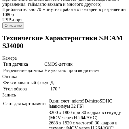
управления, таймлапс-захвата и многого другого)
Приблизительно 70-минутная работа от батареи в разрешении
1080p
USB-порт
Описание
Технические Характеристики SJCAM
SJ4000
Камера
Тип датчика
CMOS-датчик
Разрешение датчика
Не указано производителем
Оптика
Фиксированный фокус
Да
Угол обзора
170 °
Запись
Один слот: microSD/microSDHC
Слот для карт памяти
[максимум 32 ГБ]
3200 x 1800 при 30 кадрах в секунду
(MOV через H.264/AVC)
2688 x 1520 с частотой 30 кадров в
секунду (MOV через H.264/AVC)