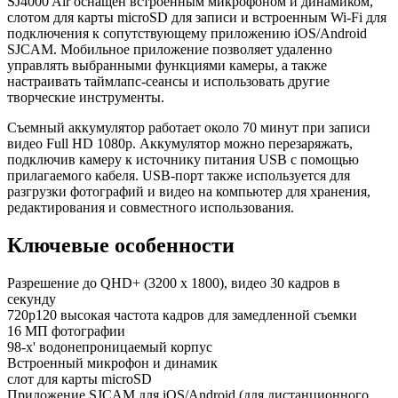
SJ4000 Air оснащен встроенным микрофоном и динамиком,
слотом для карты microSD для записи и встроенным Wi-Fi для
подключения к сопутствующему приложению iOS/Android
SJCAM. Мобильное приложение позволяет удаленно
управлять выбранными функциями камеры, а также
настраивать таймлапс-сеансы и использовать другие
творческие инструменты.
Съемный аккумулятор работает около 70 минут при записи
видео Full HD 1080p. Аккумулятор можно перезаряжать,
подключив камеру к источнику питания USB с помощью
прилагаемого кабеля. USB-порт также используется для
разгрузки фотографий и видео на компьютер для хранения,
редактирования и совместного использования.
Ключевые особенности
Разрешение до QHD+ (3200 x 1800), видео 30 кадров в
секунду
720p120 высокая частота кадров для замедленной съемки
16 МП фотографии
98-х' водонепроницаемый корпус
Встроенный микрофон и динамик
слот для карты microSD
Приложение SJCAM для iOS/Android (для дистанционного