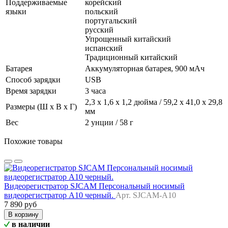
Поддерживаемые
корейский
языки
польский
португальский
русский
Упрощенный китайский
испанский
Традиционный китайский
Батарея
Аккумуляторная батарея, 900 мАч
Способ зарядки
USB
Время зарядки
3 часа
2,3 x 1,6 x 1,2 дюйма / 59,2 x 41,0 x 29,8
Размеры (Ш x В x Г)
мм
Вес
2 унции / 58 г
Похожие товары
Видеорегистратор SJCAM Персональный носимый
видеорегистратор A10 черный.
Арт. SJCAM-A10
7 890 руб
В корзину
в наличии