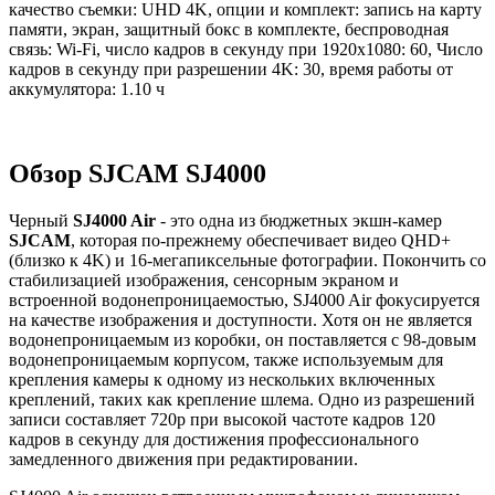
качество съемки: UHD 4K, опции и комплект: запись на карту
памяти, экран, защитный бокс в комплекте, беспроводная
связь: Wi-Fi, число кадров в секунду при 1920x1080: 60, Число
кадров в секунду при разрешении 4K: 30, время работы от
аккумулятора: 1.10 ч
Обзор SJCAM SJ4000
Черный
SJ4000 Air
- это одна из бюджетных экшн-камер
SJCAM
, которая по-прежнему обеспечивает видео QHD+
(близко к 4K) и 16-мегапиксельные фотографии. Покончить со
стабилизацией изображения, сенсорным экраном и
встроенной водонепроницаемостью, SJ4000 Air фокусируется
на качестве изображения и доступности. Хотя он не является
водонепроницаемым из коробки, он поставляется с 98-довым
водонепроницаемым корпусом, также используемым для
крепления камеры к одному из нескольких включенных
креплений, таких как крепление шлема. Одно из разрешений
записи составляет 720p при высокой частоте кадров 120
кадров в секунду для достижения профессионального
замедленного движения при редактировании.