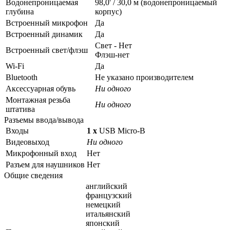
Водонепроницаемая
98,0' / 30,0 м (водонепроницаемый
глубина
корпус)
Встроенный микрофон
Да
Встроенный динамик
Да
Свет - Нет
Встроенный свет/флэш
Флэш-нет
Wi-Fi
Да
Bluetooth
Не указано производителем
Аксессуарная обувь
Ни одного
Монтажная резьба
Ни одного
штатива
Разъемы ввода/вывода
Входы
1 x
USB Micro-B
Видеовыход
Ни одного
Микрофонный вход
Нет
Разъем для наушников
Нет
Общие сведения
английский
французский
немецкий
итальянский
японский