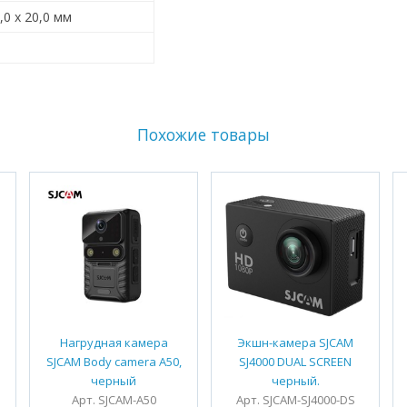
6,0 x 20,0 мм
Похожие товары
Нагрудная камера
Экшн-камера SJCAM
SJCAM Body camera A50,
SJ4000 DUAL SCREEN
черный
черный.
Арт. SJCAM-A50
Арт. SJCAM-SJ4000-DS