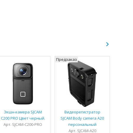
Предзаказ
Предзак
Экшн-камера SJCAM
Видеорегистратор
Экшн
C200 PRO Цвет черный.
SJCAM Body camera A20
Арт. SJCAM-C200-PRO
персональный
Арт
Арт. SJCAM-A20