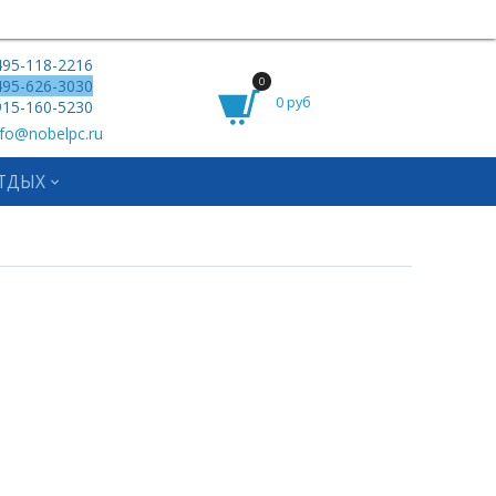
95-118-2216
0
95-626-3030
0 руб
15-160-5230
fo@nobelpc.ru
ТДЫХ