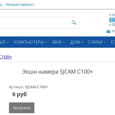
а
Личный кабинет
+74
+74
+79
in
ЫЕ
КОМПЬЮТЕРЫ
ЗВУК
ДОМ
СУМКИ
О
C100+
Экшн-камера SJCAM C100+
Артикул:
SJCAM-C100+
0 руб
Предзаказ