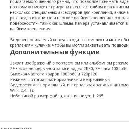
прилагаемого шейного ремня, что позволяет снимать виде
поэтому вы можете прикрепить его к столбам и различны
несколько специальных аксессуаров для крепления, включа
рюкзака, а изогнутые и плоские клейкие крепления позволя
поверхностях, таких как шлемы. Камера устанавливается в
клейким креплениям.
Водонепроницаемый корпус входит в комплект и может б
креплениям кулачка, чтобы вы могли захватывать подводн
Дополнительные функции
Захват изображений в портретном или альбомном режиме
2+ часов непрерывной записи видео 2K30, 3+ часа 1080p30
Высокая частота кадров 1080p60 и 720p120
Режимы фотографии: нормальный и непрерывный
Видеорежимы: нормальный, интервальная запись и автом
Wi-Fi 2,4 ГГц
Небольшой размер файла, сжатие видео H.265