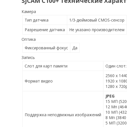
SJCAM C100+ Технические Харак
Камера
Тип датчика
1/3-дюймовый CMOS-сенсор
Разрешение датчика
Не указано производителем
Оптика
Фиксированный фокус
Да
Запись
Слот для карт памяти
Один слот
2560 x 144
Формат видео
1920 x 108
1280 x 720
JPEG
15 МП (520
12 Мп (464
10 МП (432
Поддержка неподвижных изображений
8 Мп (3840
5 МП (3200