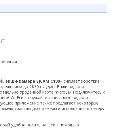
нут
ирования
ok,
экшн-камера SJCAM C100+
снимает короткие
азрешением до 2K30 с аудио. Ваши видео и
отдельно проданной карте microSD. Подключитесь к
ный Wi-Fi и загружайте записанные видео и
вующее приложение также предлагает некоторые
прямую трансляцию с камеры и использовать камеру
торый удобно носить на шее с помощью