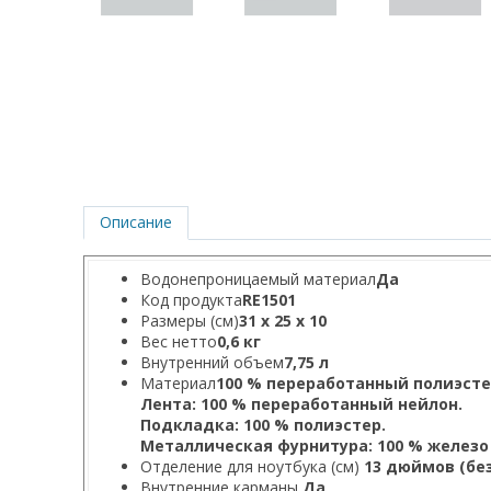
Описание
Водонепроницаемый материал
Да
Код продукта
RE1501
Размеры (см)
31 х 25 х 10
Вес нетто
0,6 кг
Внутренний объем
7,75 л
Материал
100 % переработанный полиэст
Лента: 100 % переработанный нейлон.
Подкладка: 100 % полиэстер.
Металлическая фурнитура: 100 % железо (
Отделение для ноутбука (см)
13 дюймов (без
Внутренние карманы
Да