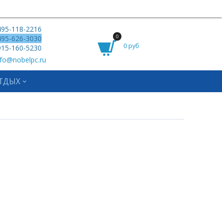
95-118-2216
0
95-626-3030
0 руб
15-160-5230
fo@nobelpc.ru
ТДЫХ