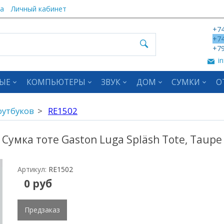
а
Личный кабинет
+74
+74
+79
in
ЫЕ
КОМПЬЮТЕРЫ
ЗВУК
ДОМ
СУМКИ
О
оутбуков
RE1502
Сумка тоте Gaston Luga Spläsh Tote, Taupe
Артикул:
RE1502
0 руб
Предзаказ