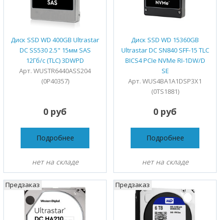
Диск SSD WD 400GB Ultrastar
Диск SSD WD 15360GB
DC SS530 2.5" 15мм SAS
Ultrastar DC SN840 SFF-15 TLC
12Гб/с (TLC) 3DWPD
BICS4 PCIe NVMe RI-1DW/D
Арт. WUSTR6440ASS204
SE
(0P40357)
Арт. WUS4BA1A1DSP3X1
(0TS1881)
0 руб
0 руб
Подробнее
Подробнее
нет на складе
нет на складе
Предзаказ
Предзаказ