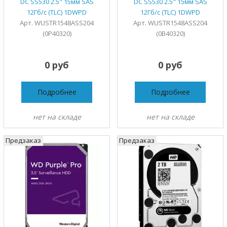
DC SS530 2.5" 15мм SAS
DC SS530 2.5" 15мм SAS
12Гб/с (TLC) 1DWPD
12Гб/с (TLC) 1DWPD
Арт. WUSTR1548ASS204
Арт. WUSTR1548ASS204
(0P40320)
(0B40320)
0 руб
0 руб
Подробнее
Подробнее
нет на складе
нет на складе
Предзаказ
Предзаказ