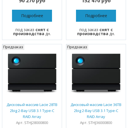
90 270 руб
152 470 руб
Подробнее
Подробнее
под заказ
снят с
под заказ
снят с
производства
дн.
производства
дн.
Предзаказ
Предзаказ
Дисковый массив Lacie 28TB
Дисковый массив Lacie 36TB
2big 2-Bay USB 3.1 Type-C
2big 2-Bay USB 3.1 Type-C
RAID Array
RAID Array
Арт. STHJ28000800
Арт. STHJ36000800