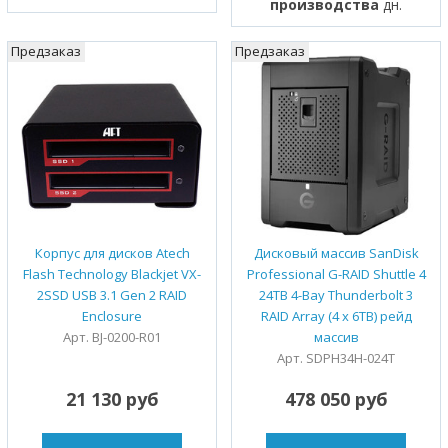
производства
дн.
Предзаказ
Предзаказ
Корпус для дисков Atech
Дисковый массив SanDisk
Flash Technology Blackjet VX-
Professional G-RAID Shuttle 4
2SSD USB 3.1 Gen 2 RAID
24TB 4-Bay Thunderbolt 3
Enclosure
RAID Array (4 x 6TB) рейд
Арт. BJ-0200-R01
массив
Арт. SDPH34H-024T
21 130 руб
478 050 руб