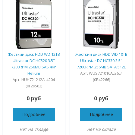
Жесткий диск HDD WD 12TB
Жесткий диск HDD WD 10TB
Ultrastar DC HC520 3.5"
Ultrastar DC HC330 3.5"
7200RPM 256MB SAS 4Kn
7200RPM 256MB SATA 512E
Helium
Арт. WUS721010ALE6L4
Арт. HUH721212AL4204
(0B42266)
(0F29562)
0 руб
0 руб
Подробнее
Подробнее
нет на складе
нет на складе