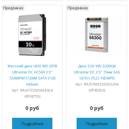
Предзаказ
Предзаказ
Жесткий диск HDD WD 20TB
Диск SSD WD 3200GB
Ultrastar DC HC560 3.5"
Ultrastar DC 2.5" 15мм SAS
7200RPM 512MB SATA 512E
12Гб/с (TLC) 10DWPD
Helium
Арт. WUSTM3232ASS204
Арт. WUH722020ALE6L4
(0P40353)
(0F38755)
0 руб
0 руб
Подробнее
Подробнее