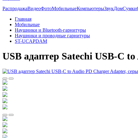
Распродажа
Видео
Фото
Мобильные
Компьютеры
Звук
Дом
Сумки
Главная
Мобильные
Наушники и Bluetooth-гарнитуры
Наушники и проводные гарнитуры
ST-UCAPDAM
USB адаптер Satechi USB-C to