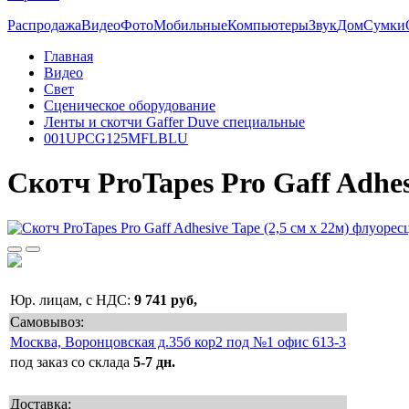
Распродажа
Видео
Фото
Мобильные
Компьютеры
Звук
Дом
Сумки
Главная
Видео
Свет
Сценическое оборудование
Ленты и скотчи Gaffer Duve специальные
001UPCG125MFLBLU
Скотч ProTapes Pro Gaff Adhes
Юр. лицам, с НДС:
9 741 руб,
Самовывоз:
Москва, Воронцовская д.35б кор2 под №1 офис 613-3
под заказ со склада
5-7 дн.
Доставка: