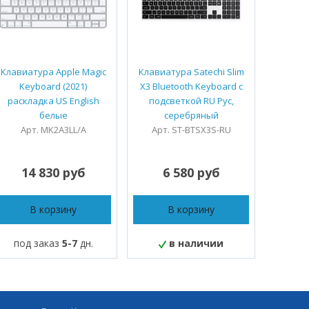
Клавиатура Apple Magic
Клавиатура Satechi Slim
Клавиат
Keyboard (2021)
X3 Bluetooth Keyboard с
X1 Blue
раскладка US English
подсветкой RU Рус,
подс
белые
серебряный
с
Арт. MK2A3LL/A
Арт. ST-BTSX3S-RU
Арт.
14 830 руб
6 580 руб
5
В корзину
В корзину
под заказ
5-7
дн.
в наличии