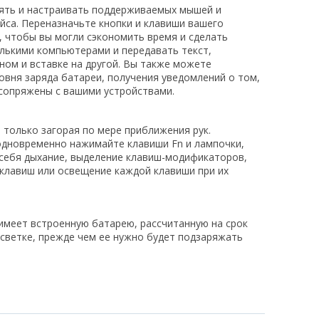
лять и настраивать поддерживаемых мышей и
са. Переназначьте кнопки и клавиши вашего
 чтобы вы могли сэкономить время и сделать
олькими компьютерами и передавать текст,
ом и вставке на другой. Вы также можете
вня заряда батареи, получения уведомлений о том,
 сопряжены с вашими устройствами.
 только загорая по мере приближения рук.
одновременно нажимайте клавиши Fn и лампочки,
себя дыхание, выделение клавиш-модификаторов,
 клавиш или освещение каждой клавиши при их
имеет встроенную батарею, рассчитанную на срок
дсветке, прежде чем ее нужно будет подзаряжать