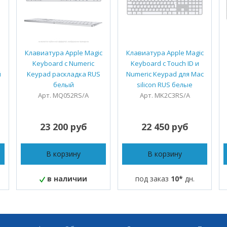
Клавиатура Apple Magic
Клавиатура Apple Magic
Keyboard с Numeric
Keyboard с Touch ID и
й
Keypad раскладка RUS
Numeric Keypad для Mac
белый
silicon RUS белые
Арт. MQ052RS/A
Арт. MK2C3RS/A
23 200 руб
22 450 руб
В корзину
В корзину
в наличии
под заказ
10*
дн.