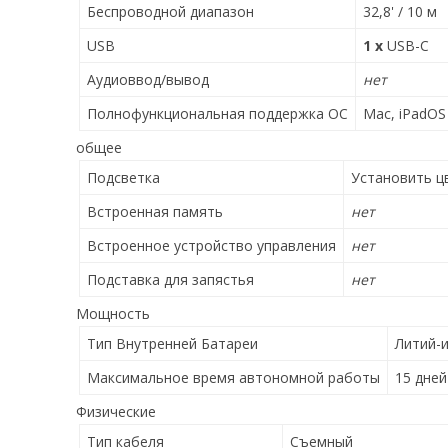
Беспроводной диапазон
32,8' / 10 м
USB
1 x
USB-C
Аудиоввод/вывод
нет
Полнофункциональная поддержка ОС
Mac, iPadOS
общее
Подсветка
Установить ц
Встроенная память
нет
Встроенное устройство управления
нет
Подставка для запястья
нет
Мощность
Тип Внутренней Батареи
Литий-
Максимальное время автономной работы
15 дней
Физические
Тип кабеля
Съемный