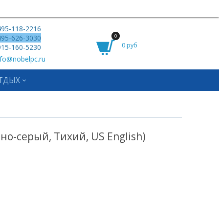
95-118-2216
0
95-626-3030
0 руб
15-160-5230
fo@nobelpc.ru
ТДЫХ
но-серый, Тихий, US English)