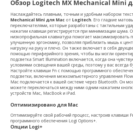
Обзор Logitech MX Mechanical Mini 
Наслаждайтесь плавным, точным и удобным набором текст
Mechanical Mini для Mac
от
Logitech
. Его гладкие мато
переключателями, которые разработаны с тактильным уда
нажатии клавиши регистрируется при минимизации шума. О
низкопрофильная клавиатура помогает максимизировать п
улучшенную эргономику, позволяя приблизить мышь к цен
нагрузку на руку и плечо. Он также включает в себя двухц
помощью периферийного зрения, чтобы вы могли ориентиро
подсветка Smart Illumination включается, когда она чувств
условиями освещения вашей среды, поэтому у вас всегда б
Настройте клавиши Fn с помощью программного обеспечен
подсветки, включения межкомпьютерного управления Flow и 
Mac подключается к вашей системе через Bluetooth. Он мо
можете переключаться между ними одним нажатием кнопки
устройств Mac, MacBook и iPad.
Оптимизировано для Mac
Оптимизируйте свой рабочий процесс, настроив клавиши 
программного обеспечения Logi Options+.
Опции Logi+