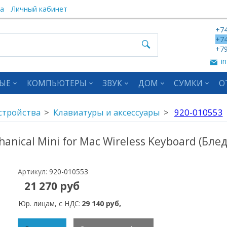
а
Личный кабинет
+74
+74
+79
in
ЫЕ
КОМПЬЮТЕРЫ
ЗВУК
ДОМ
СУМКИ
О
стройства
Клавиатуры и аксессуары
920-010553
anical Mini for Mac Wireless Keyboard (Блед
Артикул:
920-010553
21 270 руб
Юр. лицам, с НДС:
29 140 руб,