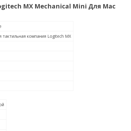
itech MX Mechanical Mini Для Mac
е
 тактильная компания Logitech MX
ой