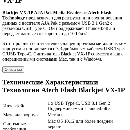
VX-1P
Blackjet VX-1P AJA Pak Media Reader
от
Atech Flash
Technology
предназначен для разгрузки или архивирования
данных с носителя AJA Pak с разъемом USB 3.1 Gen2 с
разъемом USB Type-C. Он поддерживает Thunderbolt 3 и
передает данные со скоростью до 10 Гбит/с.
Этот прочный считыватель оснащен прочным металлическим
корпусом и поставляется с 3,3-дюймовым кабелем USB Type-
C/USB Type-C. Считыватель Blackjet VX-1P совместим как с
операционными системами Mac, так и с Windows.
Описание
Технические Характеристики
Технологии Atech Flash Blackjet VX-1P
1 x USB Type-C, USB 3.1 Gen 2
Интерфейс
Поддерживаемый Thunderbolt 3
Материал корпуса
Металл
Mac OS 10.12 или более поздней
Системные
версии
требования