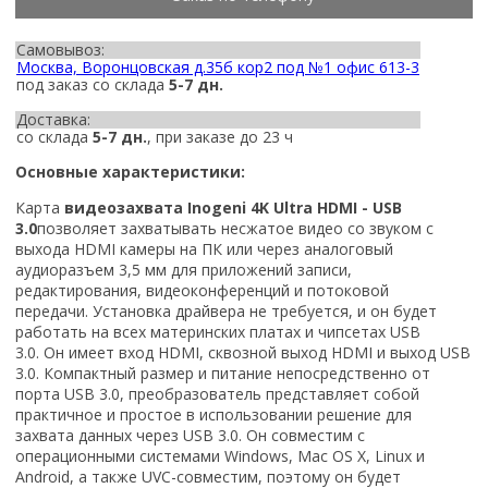
Самовывоз:
Москва, Воронцовская д.35б кор2 под №1 офис 613-3
под заказ со склада
5-7 дн.
Доставка:
со склада
5-7 дн.
, при заказе до 23 ч
Основные характеристики:
Карта
видеозахвата Inogeni 4K Ultra HDMI - USB
3.0
позволяет захватывать несжатое видео со звуком с
выхода HDMI камеры на ПК или через аналоговый
аудиоразъем 3,5 мм для приложений записи,
редактирования, видеоконференций и потоковой
передачи. Установка драйвера не требуется, и он будет
работать на всех материнских платах и ​​чипсетах USB
3.0. Он имеет вход HDMI, сквозной выход HDMI и выход USB
3.0. Компактный размер и питание непосредственно от
порта USB 3.0, преобразователь представляет собой
практичное и простое в использовании решение для
захвата данных через USB 3.0. Он совместим с
операционными системами Windows, Mac OS X, Linux и
Android, а также UVC-совместим, поэтому он будет