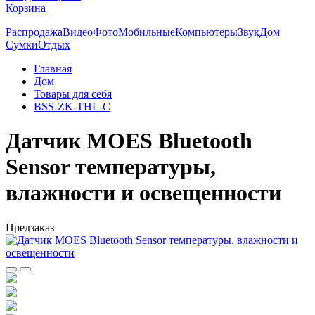
Корзина
Распродажа
Видео
Фото
Мобильные
Компьютеры
Звук
Дом
Сумки
Отдых
Главная
Дом
Товары для себя
BSS-ZK-THL-C
Датчик MOES Bluetooth
Sensor температуры,
влажности и освещенности
Предзаказ