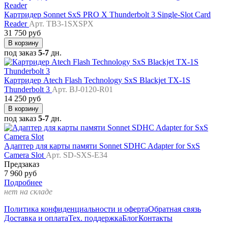
Картридер Sonnet SxS PRO X Thunderbolt 3 Single-Slot Card
Reader
Арт. TB3-1SXSPX
31 750 руб
В корзину
под заказ
5-7
дн.
Картридер Atech Flash Technology SxS Blackjet TX-1S
Thunderbolt 3
Арт. BJ-0120-R01
14 250 руб
В корзину
под заказ
5-7
дн.
Адаптер для карты памяти Sonnet SDHC Adapter for SxS
Camera Slot
Арт. SD-SXS-E34
Предзаказ
7 960 руб
Подробнее
нет на складе
Политика конфиденциальности и оферта
Обратная связь
Доставка и оплата
Тех. поддержка
Блог
Контакты