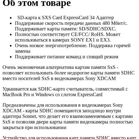
Об этом товаре
SD-карта к SXS Card ExpressCard 34 Адаптер
Поддерживае скорость передачи данных 480 Мбит/с.
Поддерживает карты памяти: SD/SDHC/SDXC.
Полностью соответствует CE/FCC/ RoHS. Может
использоваться в камерах SONY EX1 и EX3.
Очень низкое энергопотребление. Поддержка горячей
замены
Поддерживает питание команд и спящий режим
Очень экономичная альтернатива картам памяти SxS -
позволяет использовать более недорогие карты памяти SDHC
вместо носителей SxS в видеокамерах Sony XDCAM
Удваивается как SDHC-карто считыватель, совместимый с
MacBook Pro и Windows со слотом ExpressCard
Предназначены для использования в видеокамерах Sony
XDCAM - карты SDHC помещаются заподлицо внутри
адаптера Sonnet, что делает его взаимозаменяемым с картами
SxS и позволяя двери карты памяти видеокамеры полностью
закрыться при использовании
Устройство для использования карт памяти SDHC вместо карт