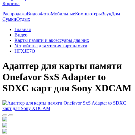
Корзина
Распродажа
Видео
Фото
Мобильные
Компьютеры
Звук
Дом
Сумки
Отдых
Главная
Видео
Карты памяти и аксессуары для них
Устройства для чтения карт памяти
HFXJE7O
Адаптер для карты памяти
Onefavor SxS Adapter to
SDXC карт для Sony XDCAM