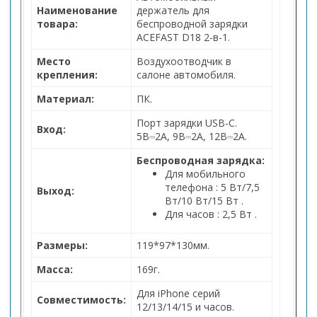
Наименование
держатель для
товара:
беспроводной зарядки
ACEFAST D18 2-в-1.
Место
Воздухоотводчик в
крепления:
салоне автомобиля.
Материал:
ПК.
Порт зарядки USB-C.
Вход:
5В⎓2А, 9В⎓2А, 12В⎓2А.
Беспроводная зарядка:
Для мобильного
телефона
:
5 Вт/7,5
Выход:
Вт/10 Вт/15 Вт
.
Для часов
:
2,5 Вт
.
Размеры:
119*97*130мм.
Масса:
169г.
Для iPhone серий
Совместимость:
12/13/14/15 и часов.